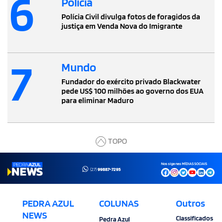
6
Polícia
Polícia Civil divulga fotos de foragidos da
justiça em Venda Nova do Imigrante
7
Mundo
Fundador do exército privado Blackwater
pede US$ 100 milhões ao governo dos EUA
para eliminar Maduro
TOPO
Nos siga nas MÍDIAS SOCIAIS
(27)
99887-7295
PEDRA AZUL
COLUNAS
Outros
NEWS
Classificados
Pedra Azul