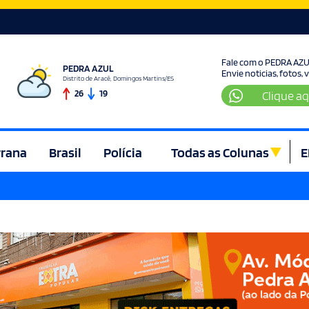
Fale com o PEDRA AZ
PEDRA AZUL
Envie noticias, fotos,
Distrito de Aracê, Domingos Martins/ES
26
19
Clique aq
rrana
Brasil
Polícia
Todas as Colunas
E
ura e Lazer
Denúncia
Direito
Domingos Martins
Econom