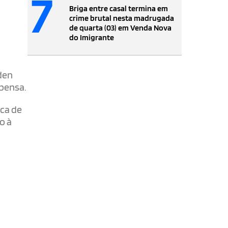
7
Briga entre casal termina em
crime brutal nesta madrugada
de quarta (03) em Venda Nova
do Imigrante
iden
pensa.
rca de
o à