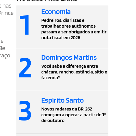
e nas
1
Economia
Prince
Pedreiros, diaristas e
trabalhadores autônomos
passam a ser obrigados a emitir
nota fiscal em 2026
de
Ele
2
raço
Domingos Martins
Você sabe a diferença entre
chácara, rancho, estância, sítio e
fazenda?
3
Espírito Santo
Novos radares da BR-262
começam a operar a partir de 1º
de outubro