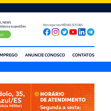
UL NEWS
Nos siga nas MÍDIAS SOCIAIS
 vídeos e sugestões
ui
MPREGO
ANUNCIE CONOSCO
CONTATOS
ia
Editorial
Educação
Eleições
Especial
Espírito Santo
Es