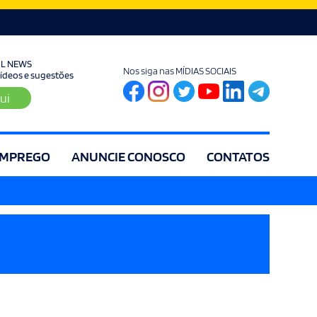
UL NEWS
Nos siga nas MÍDIAS SOCIAIS
 vídeos e sugestões
ui
MPREGO
ANUNCIE CONOSCO
CONTATOS
ia
Editorial
Educação
Eleições
Especial
Espírito Santo
Es