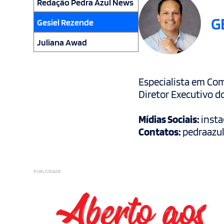
Redação Pedra Azul News
G
Gesiel Rezende
Juliana Awad
Especialista em Com
Diretor Executivo d
Mídias Sociais:
inst
Contatos:
pedraazu
PUBLICIDADE