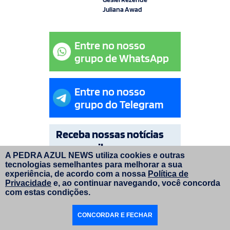
Juliana Awad
Entre no nosso
grupo de WhatsApp
Entre no nosso
grupo do Telegram
Receba nossas notícias
por e-mail
A PEDRA AZUL NEWS utiliza cookies e outras
tecnologias semelhantes para melhorar a sua
OK
experiência, de acordo com a nossa
Política de
Privacidade
e, ao continuar navegando, você concorda
com estas condições.
© Copyright Pedra Azul News 2026. Todos os direitos
CONCORDAR E FECHAR
reservados. | Layout do site:
faroldesign.com.br
|
Programação e manutenção:
inversadigital.com.br