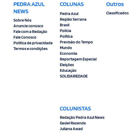
PEDRA AZUL
COLUNAS
Outros
NEWS
Classificados
Pedra Azul
Região Serrana
Sobre Nós
Brasil
Anuncie conosco
Polícia
Fale com a Redação
Política
Fale Conosco
Previsão do Tempo
Politica de privacidade
Mundo
Termos e condições
Economia
Reportagem Especial
Eleições
Educação
SOLIDARIEDADE
COLUNISTAS
Redação Pedra Azul News
Gesiel Rezende
Juliana Awad