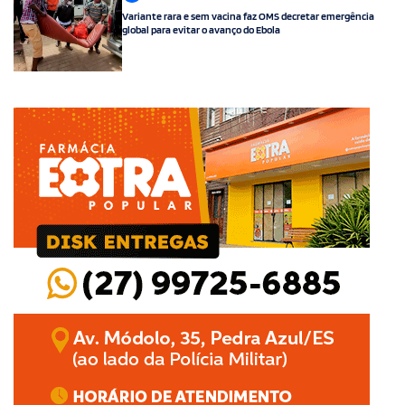
Variante rara e sem vacina faz OMS decretar emergência
Esporte
global para evitar o avanço do Ebola
Eleições
Venda Nova do Imigrante
Editorial
FIlmes
Educação
SOLIDARIEDADE