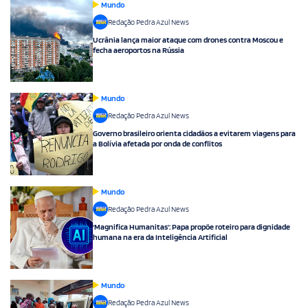
Mundo
Política
Redação Pedra Azul News
Ucrânia lança maior ataque com drones contra Moscou e
Previsão do Tempo
fecha aeroportos na Rússia
Mundo
Mundo
Direito
Redação Pedra Azul News
Cultura e Lazer
Governo brasileiro orienta cidadãos a evitarem viagens para
a Bolívia afetada por onda de conflitos
Economia
Agricultura
Mundo
Redação Pedra Azul News
Especial
'Magnifica Humanitas': Papa propõe roteiro para dignidade
humana na era da Inteligência Artificial
Religião
Denúncia
Mundo
Reportagem Especial
Redação Pedra Azul News