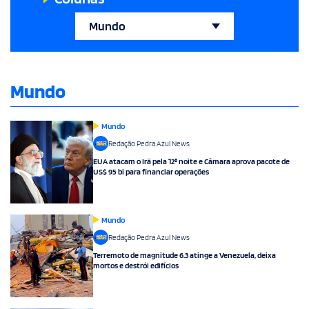
Mundo
Pedra Azul
Domingos Martins
Mundo
Espírito Santo
Mundo
Região Serrana
Redação Pedra Azul News
EUA atacam o Irã pela 12ª noite e Câmara aprova pacote de
Brasil
US$ 95 bi para financiar operações
Polícia
Opinião
Mundo
Redação Pedra Azul News
Saúde
Terremoto de magnitude 6.3 atinge a Venezuela, deixa
mortos e destrói edifícios
Bem Estar
Humanidade