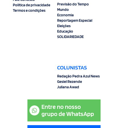
Previsão do Tempo
Politica de privacidade
Esporte
Mundo
Termos e condições
Economia
Eleições
Reportagem Especial
Eleições
Venda Nova do Imigrante
Educação
SOLIDARIEDADE
Editorial
FIlmes
Educação
COLUNISTAS
SOLIDARIEDADE
Redação Pedra Azul News
Gesiel Rezende
Juliana Awad
Entre no nosso
grupo de WhatsApp