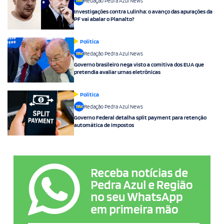
Redação Pedra Azul News
Investigações contra Lulinha: o avanço das apurações da
PF vai abalar o Planalto?
Política
Redação Pedra Azul News
Governo brasileiro nega visto a comitiva dos EUA que
pretendia avaliar urnas eletrônicas
Política
Redação Pedra Azul News
Governo Federal detalha split payment para retenção
automática de impostos