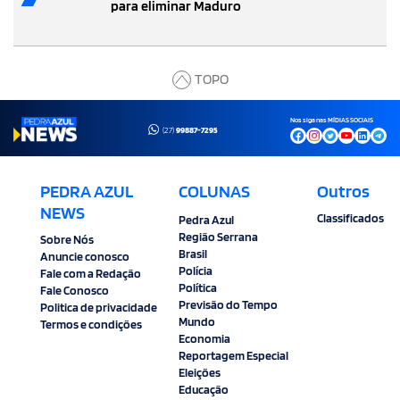
para eliminar Maduro
TOPO
Nos siga nas MÍDIAS SOCIAIS
(27)
99887-7295
PEDRA AZUL
COLUNAS
Outros
NEWS
Classificados
Pedra Azul
Região Serrana
Sobre Nós
Brasil
Anuncie conosco
Polícia
Fale com a Redação
Política
Fale Conosco
Previsão do Tempo
Politica de privacidade
Mundo
Termos e condições
Economia
Reportagem Especial
Eleições
Educação