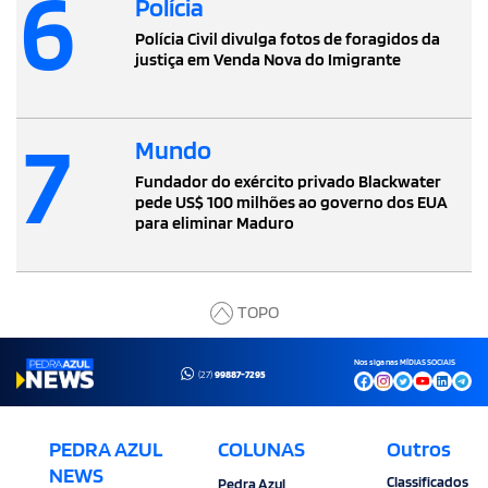
6
Polícia
Polícia Civil divulga fotos de foragidos da
justiça em Venda Nova do Imigrante
7
Mundo
Fundador do exército privado Blackwater
pede US$ 100 milhões ao governo dos EUA
para eliminar Maduro
TOPO
Nos siga nas MÍDIAS SOCIAIS
(27)
99887-7295
PEDRA AZUL
COLUNAS
Outros
NEWS
Classificados
Pedra Azul