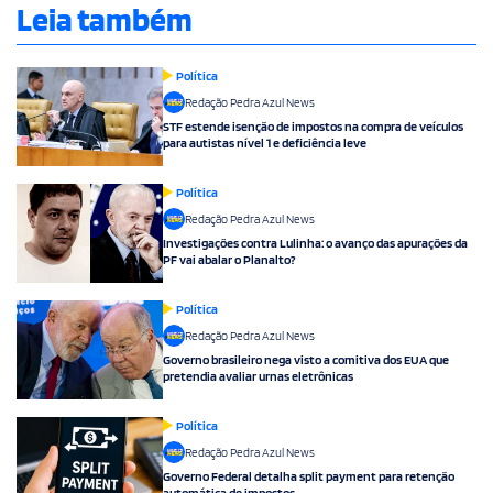
Leia também
Política
Redação Pedra Azul News
STF estende isenção de impostos na compra de veículos
para autistas nível 1 e deficiência leve
Política
Redação Pedra Azul News
Investigações contra Lulinha: o avanço das apurações da
PF vai abalar o Planalto?
Política
Redação Pedra Azul News
Governo brasileiro nega visto a comitiva dos EUA que
pretendia avaliar urnas eletrônicas
Política
Redação Pedra Azul News
Governo Federal detalha split payment para retenção
automática de impostos