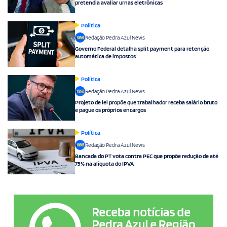
pretendia avaliar urnas eletrônicas
Política
Redação Pedra Azul News
Governo Federal detalha split payment para retenção
automática de impostos
Política
Redação Pedra Azul News
Projeto de lei propõe que trabalhador receba salário bruto
e pague os próprios encargos
Política
Redação Pedra Azul News
Bancada do PT vota contra PEC que propõe redução de até
75% na alíquota do IPVA