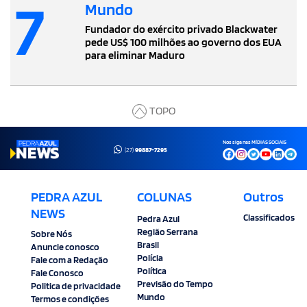
7
Mundo
Fundador do exército privado Blackwater
pede US$ 100 milhões ao governo dos EUA
para eliminar Maduro
TOPO
Nos siga nas MÍDIAS SOCIAIS
(27)
99887-7295
PEDRA AZUL
COLUNAS
Outros
NEWS
Classificados
Pedra Azul
Região Serrana
Sobre Nós
Brasil
Anuncie conosco
Polícia
Fale com a Redação
Política
Fale Conosco
Previsão do Tempo
Politica de privacidade
Mundo
Termos e condições