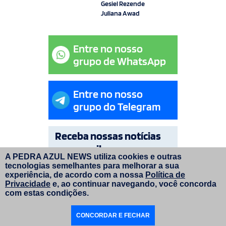
Gesiel Rezende
Juliana Awad
Entre no nosso
grupo de WhatsApp
Entre no nosso
grupo do Telegram
Receba nossas notícias
por e-mail
A PEDRA AZUL NEWS utiliza cookies e outras
tecnologias semelhantes para melhorar a sua
OK
experiência, de acordo com a nossa
Política de
Privacidade
e, ao continuar navegando, você concorda
com estas condições.
© Copyright Pedra Azul News 2026. Todos os direitos
CONCORDAR E FECHAR
reservados. | Layout do site:
faroldesign.com.br
|
Programação e manutenção:
inversadigital.com.br