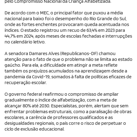
pelo Compromisso Nacional da Criança Alfabetizada.
De acordo com o MEC, o principal fator que puxou a média
nacional para baixo foi o desempenho do Rio Grande do Sul,
onde as fortes enchentes provocaram queda acentuada nos
índices. O estado registrou um recuo de 63,4% em 2023 para
44,7% em 2024, após meses de escolas fechadas e interrupções
no calendário letivo.
A senadora Damares Alves (Republicanos-DF) chamou
atenção para o fato de que o problema não se limita ao estado
gaúcho. Para ela, a dificuldade em atingir a meta reflete
também os prejuízos acumulados na aprendizagem desde a
pandemia da Covid-19, somados à falta de políticas eficazes de
recuperação escolar.
O governo federal reafirmou o compromisso de ampliar
gradualmente o índice de alfabetização, com a meta de
alcançar 80% até 2030. Especialistas, porém, alertam que sem
enfrentar problemas estruturais, como a paralisação de obras
escolares, a carência de professores qualificados e as
desigualdades regionais, o país corre o risco de perpetuar o
ciclo de exclusão educacional.