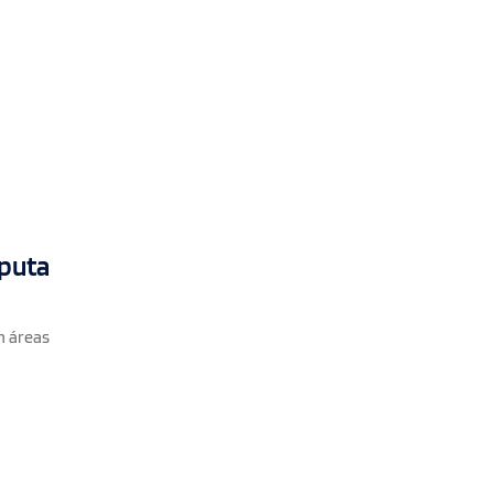
sputa
m áreas