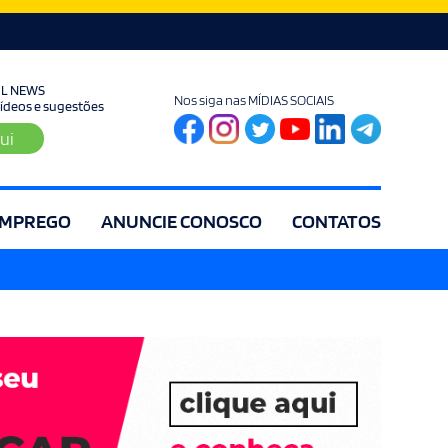
UL NEWS
Nos siga nas MÍDIAS SOCIAIS
 vídeos e sugestões
ui
MPREGO
ANUNCIE CONOSCO
CONTATOS
ia
Editorial
Educação
Eleições
Especial
Espírito Santo
Es