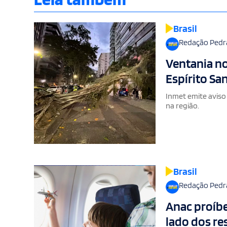
Brasil
Redação Pedr
Ventania no
Espírito Sa
Inmet emite aviso
na região.
Brasil
Redação Pedr
Anac proíb
lado dos r