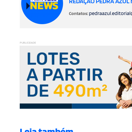
REDAÇÃO PEDRA AZUL
pedraazul.editoria
Contatos:
PUBLICIDADE
Leia também