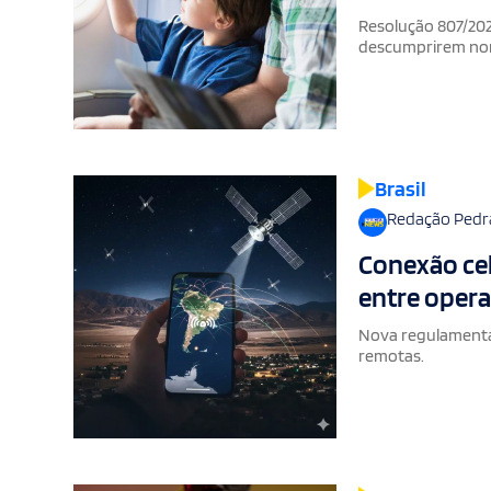
Resolução 807/202
descumprirem n
Brasil
Redação Pedr
Conexão celu
entre opera
Nova regulamentaç
remotas.