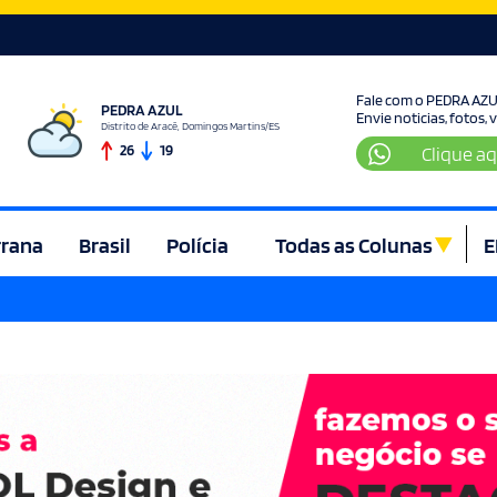
Fale com o PEDRA AZ
PEDRA AZUL
Envie noticias, fotos,
Distrito de Aracê, Domingos Martins/ES
26
19
Clique aq
rrana
Brasil
Polícia
Todas as Colunas
E
ura e Lazer
Denúncia
Direito
Domingos Martins
Econom