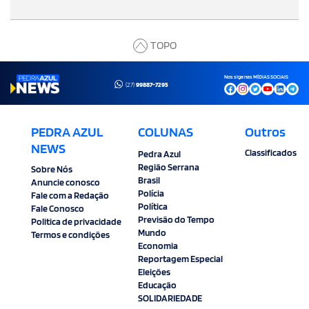
TOPO
Nos siga nas MÍDIAS SOCIAIS
(27)
99887-7295
PEDRA AZUL
COLUNAS
Outros
NEWS
Classificados
Pedra Azul
Região Serrana
Sobre Nós
Brasil
Anuncie conosco
Polícia
Fale com a Redação
Política
Fale Conosco
Previsão do Tempo
Politica de privacidade
Mundo
Termos e condições
Economia
Reportagem Especial
Eleições
Educação
SOLIDARIEDADE