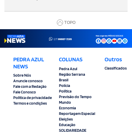
TOPO
Nos siga nas MÍDIAS SOCIAIS
(27)
99887-7295
PEDRA AZUL
COLUNAS
Outros
NEWS
Classificados
Pedra Azul
Região Serrana
Sobre Nós
Brasil
Anuncie conosco
Polícia
Fale com a Redação
Política
Fale Conosco
Previsão do Tempo
Politica de privacidade
Mundo
Termos e condições
Economia
Reportagem Especial
Eleições
Educação
SOLIDARIEDADE