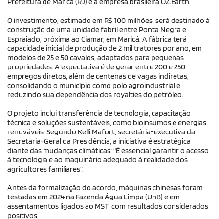
Prefeitura de Maricá (RJ) e a empresa brasileira OZ.Earth.
O investimento, estimado em R$ 100 milhões, será destinado à
construção de uma unidade fabril entre Ponta Negra e
Espraiado, próxima ao Ciamar, em Maricá. A fábrica terá
capacidade inicial de produção de 2 mil tratores por ano, em
modelos de 25 e 50 cavalos, adaptados para pequenas
propriedades. A expectativa é de gerar entre 200 e 250
empregos diretos, além de centenas de vagas indiretas,
consolidando o município como polo agroindustrial e
reduzindo sua dependência dos royalties do petróleo.
O projeto inclui transferência de tecnologia, capacitação
técnica e soluções sustentáveis, como bioinsumos e energias
renováveis. Segundo Kelli Mafort, secretária-executiva da
Secretaria-Geral da Presidência, a iniciativa é estratégica
diante das mudanças climáticas: “É essencial garantir o acesso
à tecnologia e ao maquinário adequado à realidade dos
agricultores familiares”.
Antes da formalização do acordo, máquinas chinesas foram
testadas em 2024 na Fazenda Água Limpa (UnB) e em
assentamentos ligados ao MST, com resultados considerados
positivos.