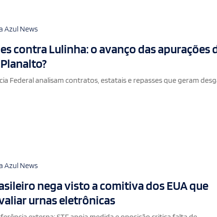
a Azul News
es contra Lulinha: o avanço das apurações 
 Planalto?
cia Federal analisam contratos, estatais e repasses que geram des
a Azul News
sileiro nega visto a comitiva dos EUA que
valiar urnas eletrônicas
ferência externa; STF apoia medida e oposição critica falta de