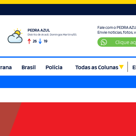
Fale com o PEDRA AZ
PEDRA AZUL
Envie noticias, fotos,
Distrito de Aracê, Domingos Martins/ES
26
19
Clique aq
rrana
Brasil
Polícia
Todas as Colunas
E
ura e Lazer
Denúncia
Direito
Domingos Martins
Econom