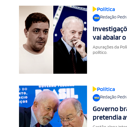
Política
Redação Pedr
Investigaçõ
vai abalar o
Apurações da Polí
político.
Política
Redação Pedr
Governo bra
pretendia a
Gestão alega inter