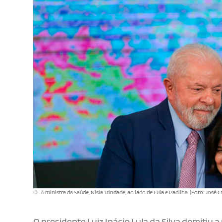
A ministra da Saúde, Nísia Trindade, ao lado de Lula e Padilha. (Foto: José C
O presidente Luiz Inácio Lula da Silva demitiu a