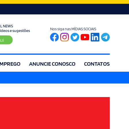
UL NEWS
Nos siga nas MÍDIAS SOCIAIS
 vídeos e sugestões
ui
MPREGO
ANUNCIE CONOSCO
CONTATOS
ia
Editorial
Educação
Eleições
Especial
Espírito Santo
Es