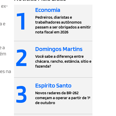
 ex-
1
Economia
Pedreiros, diaristas e
trabalhadores autônomos
a e
passam a ser obrigados a emitir
nota fiscal em 2026
2
e a
Domingos Martins
bém
Você sabe a diferença entre
chácara, rancho, estância, sítio e
fazenda?
des na
3
Espírito Santo
e
Novos radares da BR-262
começam a operar a partir de 1º
de outubro