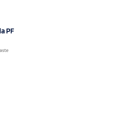
da PF
gaste