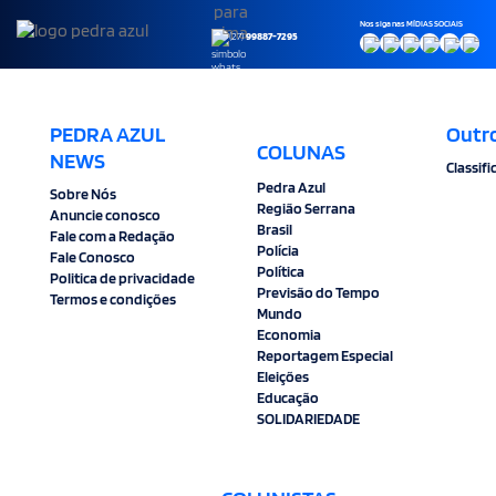
Nos siga nas MÍDIAS SOCIAIS
(27)
99887-7295
PEDRA AZUL
Outr
COLUNAS
NEWS
Classif
Pedra Azul
Sobre Nós
Região Serrana
Anuncie conosco
Brasil
Fale com a Redação
Polícia
Fale Conosco
Política
Politica de privacidade
Previsão do Tempo
Termos e condições
Mundo
Economia
Reportagem Especial
Eleições
Educação
SOLIDARIEDADE