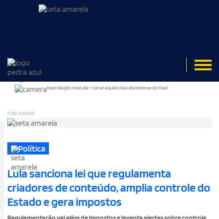
Reprodução Youtube - Canal Aquele Flau (Bastidores do Flow)
PUBLICIDADE
Política
Lula sanciona lei que regulamenta
criadores de conteúdo, amplia controle do
Estado e gera impostos
Regulamentação vai além de impostos e levanta alertas sobre controle,