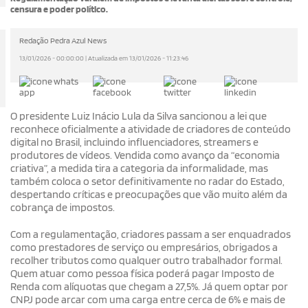
núncia
Direito
Domingos Martins
Economia
Editorial
Educaçã
censura e poder político.
Redação Pedra Azul News
13/01/2026 - 00:00:00 | Atualizada em 13/01/2026 - 11:23:46
O presidente Luiz Inácio Lula da Silva sancionou a lei que
reconhece oficialmente a atividade de criadores de conteúdo
digital no Brasil, incluindo influenciadores, streamers e
produtores de vídeos. Vendida como avanço da “economia
criativa”, a medida tira a categoria da informalidade, mas
também coloca o setor definitivamente no radar do Estado,
despertando críticas e preocupações que vão muito além da
cobrança de impostos.
Com a regulamentação, criadores passam a ser enquadrados
como prestadores de serviço ou empresários, obrigados a
recolher tributos como qualquer outro trabalhador formal.
Quem atuar como pessoa física poderá pagar Imposto de
Renda com alíquotas que chegam a 27,5%. Já quem optar por
CNPJ pode arcar com uma carga entre cerca de 6% e mais de