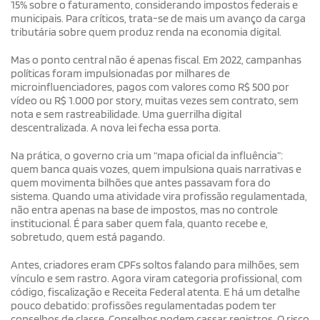
15% sobre o faturamento, considerando impostos federais e
municipais. Para críticos, trata-se de mais um avanço da carga
tributária sobre quem produz renda na economia digital.
Mas o ponto central não é apenas fiscal. Em 2022, campanhas
políticas foram impulsionadas por milhares de
microinfluenciadores, pagos com valores como R$ 500 por
vídeo ou R$ 1.000 por story, muitas vezes sem contrato, sem
nota e sem rastreabilidade. Uma guerrilha digital
descentralizada. A nova lei fecha essa porta.
Na prática, o governo cria um “mapa oficial da influência”:
quem banca quais vozes, quem impulsiona quais narrativas e
quem movimenta bilhões que antes passavam fora do
sistema. Quando uma atividade vira profissão regulamentada,
não entra apenas na base de impostos, mas no controle
institucional. É para saber quem fala, quanto recebe e,
sobretudo, quem está pagando.
Antes, criadores eram CPFs soltos falando para milhões, sem
vínculo e sem rastro. Agora viram categoria profissional, com
código, fiscalização e Receita Federal atenta. E há um detalhe
pouco debatido: profissões regulamentadas podem ter
conselhos de classe. Conselhos podem cassar registros. O risco