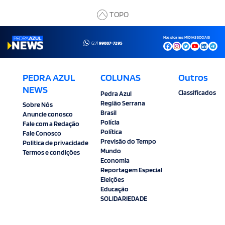
TOPO
Nos siga nas MÍDIAS SOCIAIS
(27)
99887-7295
PEDRA AZUL
COLUNAS
Outros
NEWS
Classificados
Pedra Azul
Região Serrana
Sobre Nós
Brasil
Anuncie conosco
Polícia
Fale com a Redação
Política
Fale Conosco
Previsão do Tempo
Politica de privacidade
Mundo
Termos e condições
Economia
Reportagem Especial
Eleições
Educação
SOLIDARIEDADE