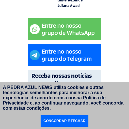
Juliana Awad
Entre no nosso
grupo de WhatsApp
Entre no nosso
grupo do Telegram
Receba nossas notícias
por e-mail
A PEDRA AZUL NEWS utiliza cookies e outras
tecnologias semelhantes para melhorar a sua
OK
experiência, de acordo com a nossa
Política de
Privacidade
e, ao continuar navegando, você concorda
com estas condições.
© Copyright Pedra Azul News 2026. Todos os direitos
CONCORDAR E FECHAR
reservados. | Layout do site:
faroldesign.com.br
|
Programação e manutenção:
inversadigital.com.br