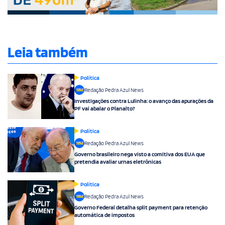
Leia também
Política
Redação Pedra Azul News
Investigações contra Lulinha: o avanço das apurações da
PF vai abalar o Planalto?
Política
Redação Pedra Azul News
Governo brasileiro nega visto a comitiva dos EUA que
pretendia avaliar urnas eletrônicas
Política
Redação Pedra Azul News
Governo Federal detalha split payment para retenção
automática de impostos