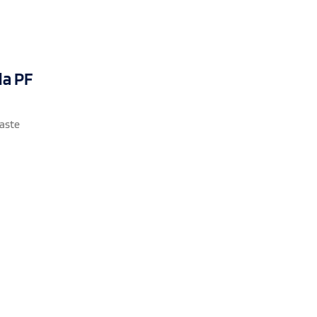
da PF
gaste