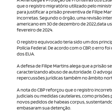
que o registro migratório utilizado pelo minis
para justificar a prisão preventiva de Filipe M
incorretas. Segundo o órgão, uma revisão inte
americano em 30 de dezembro de 2022,data u
fevereiro de 2024.
O registro equivocado teria sido um dos princ
Polícia Federal. De acordo com o CBP, o erro fo
dos EUA.
A defesa de Filipe Martins alega que a prisã
caracterizando abuso de autoridade. O advog
repercussões jurídicas também no âmbito norte
A nota do CBP reforçou que o registro incorre
judiciais ou medidas cautelares, como prisões 
novos pedidos de habeas corpus, sustentando 
embasaram sua detenção.