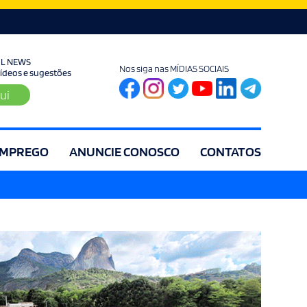
UL NEWS
Nos siga nas MÍDIAS SOCIAIS
 vídeos e sugestões
ui
MPREGO
ANUNCIE CONOSCO
CONTATOS
ia
Editorial
Educação
Eleições
Especial
Espírito Santo
Es