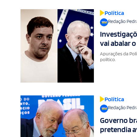
Política
Redação Pedr
Investigaçõ
vai abalar o
Apurações da Polí
político.
Política
Redação Pedr
Governo bra
pretendia a