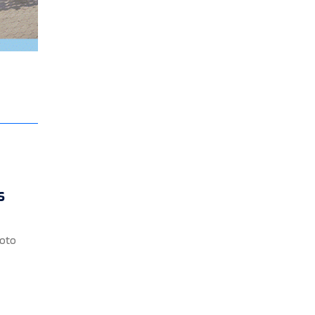
s
voto