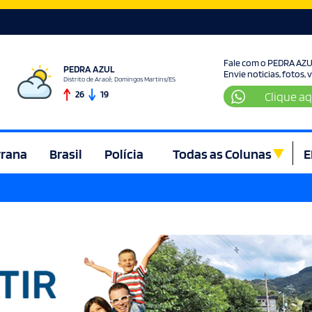
Fale com o PEDRA AZ
PEDRA AZUL
Envie noticias, fotos,
Distrito de Aracê, Domingos Martins/ES
26
19
Clique aq
rrana
Brasil
Polícia
Todas as Colunas
E
ura e Lazer
Denúncia
Direito
Domingos Martins
Econom