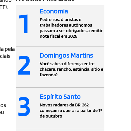
TF),
1
Economia
Pedreiros, diaristas e
trabalhadores autônomos
passam a ser obrigados a emitir
nota fiscal em 2026
da pela
2
Domingos Martins
ciais
Você sabe a diferença entre
chácara, rancho, estância, sítio e
fazenda?
3
Espírito Santo
sos
Novos radares da BR-262
começam a operar a partir de 1º
ou
de outubro