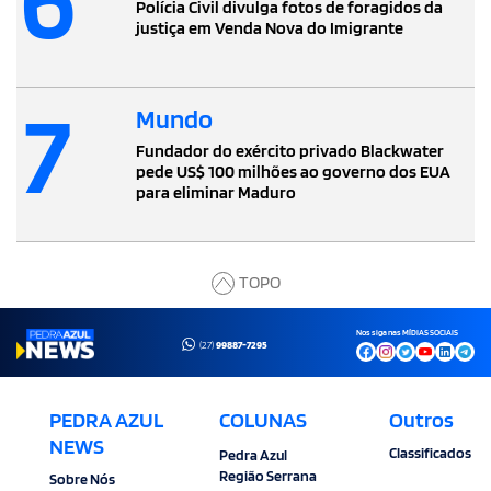
Polícia Civil divulga fotos de foragidos da
justiça em Venda Nova do Imigrante
7
Mundo
Fundador do exército privado Blackwater
pede US$ 100 milhões ao governo dos EUA
para eliminar Maduro
TOPO
Nos siga nas MÍDIAS SOCIAIS
(27)
99887-7295
PEDRA AZUL
COLUNAS
Outros
NEWS
Classificados
Pedra Azul
Região Serrana
Sobre Nós