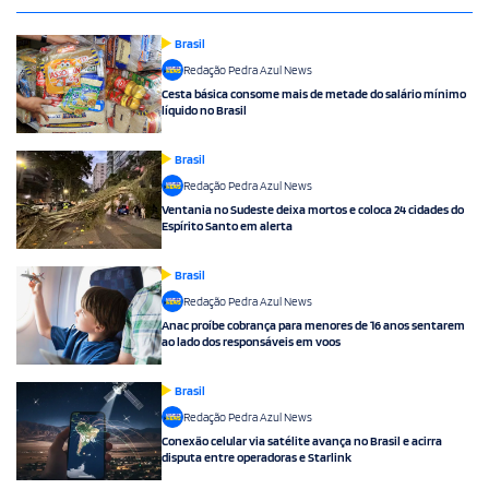
Brasil
Redação Pedra Azul News
Cesta básica consome mais de metade do salário mínimo
líquido no Brasil
Brasil
Redação Pedra Azul News
Ventania no Sudeste deixa mortos e coloca 24 cidades do
Espírito Santo em alerta
Brasil
Redação Pedra Azul News
Anac proíbe cobrança para menores de 16 anos sentarem
ao lado dos responsáveis em voos
Brasil
Redação Pedra Azul News
Conexão celular via satélite avança no Brasil e acirra
disputa entre operadoras e Starlink