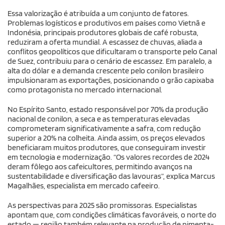
Essa valorização é atribuída a um conjunto de fatores.
Problemas logísticos e produtivos em países como Vietnã e
Indonésia, principais produtores globais de café robusta,
reduziram a oferta mundial. A escassez de chuvas, aliada a
conflitos geopolíticos que dificultaram o transporte pelo Canal
de Suez, contribuiu para o cenário de escassez. Em paralelo, a
alta do dólar e a demanda crescente pelo conilon brasileiro
impulsionaram as exportações, posicionando o grão capixaba
como protagonista no mercado internacional.
No Espírito Santo, estado responsável por 70% da produção
nacional de conilon, a seca e as temperaturas elevadas
comprometeram significativamente a safra, com redução
superior a 20% na colheita. Ainda assim, os preços elevados
beneficiaram muitos produtores, que conseguiram investir
em tecnologia e modernização. “Os valores recordes de 2024
deram fôlego aos cafeicultores, permitindo avanços na
sustentabilidade e diversificação das lavouras”, explica Marcus
Magalhães, especialista em mercado cafeeiro.
As perspectivas para 2025 são promissoras. Especialistas
apontam que, com condições climáticas favoráveis, o norte do
estado — região também relevante na produção de pimenta-