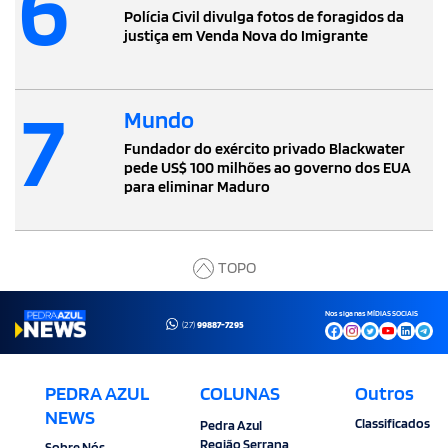
6
Polícia Civil divulga fotos de foragidos da
justiça em Venda Nova do Imigrante
7
Mundo
Fundador do exército privado Blackwater
pede US$ 100 milhões ao governo dos EUA
para eliminar Maduro
TOPO
Nos siga nas MÍDIAS SOCIAIS
(27)
99887-7295
PEDRA AZUL
COLUNAS
Outros
NEWS
Classificados
Pedra Azul
Região Serrana
Sobre Nós