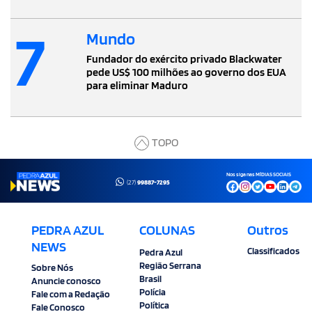
7
Mundo
Fundador do exército privado Blackwater
pede US$ 100 milhões ao governo dos EUA
para eliminar Maduro
TOPO
Nos siga nas MÍDIAS SOCIAIS
(27)
99887-7295
PEDRA AZUL
COLUNAS
Outros
NEWS
Classificados
Pedra Azul
Região Serrana
Sobre Nós
Brasil
Anuncie conosco
Polícia
Fale com a Redação
Política
Fale Conosco