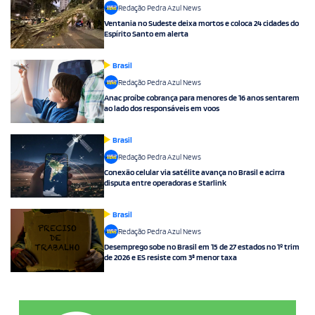
Redação Pedra Azul News
Ventania no Sudeste deixa mortos e coloca 24 cidades do
Espírito Santo em alerta
Brasil
Redação Pedra Azul News
Anac proíbe cobrança para menores de 16 anos sentarem
ao lado dos responsáveis em voos
Brasil
Redação Pedra Azul News
Conexão celular via satélite avança no Brasil e acirra
disputa entre operadoras e Starlink
Brasil
Redação Pedra Azul News
Desemprego sobe no Brasil em 15 de 27 estados no 1º trim
de 2026 e ES resiste com 3ª menor taxa