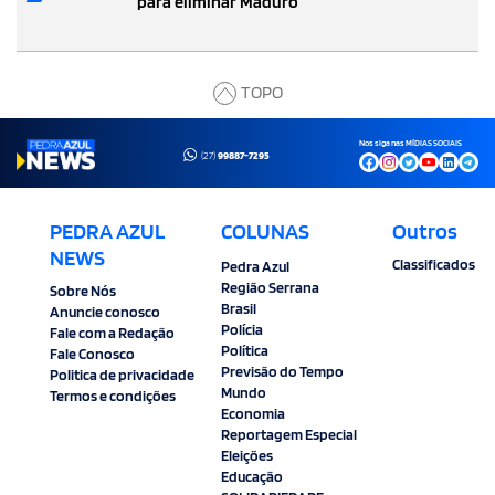
para eliminar Maduro
TOPO
Nos siga nas MÍDIAS SOCIAIS
(27)
99887-7295
PEDRA AZUL
COLUNAS
Outros
NEWS
Classificados
Pedra Azul
Região Serrana
Sobre Nós
Brasil
Anuncie conosco
Polícia
Fale com a Redação
Política
Fale Conosco
Previsão do Tempo
Politica de privacidade
Mundo
Termos e condições
Economia
Reportagem Especial
Eleições
Educação