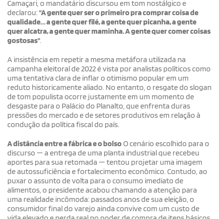
Camaçari, o mandatário discursou em tom nostálgico e
declarou:
"A gente quer ser o primeiro pra comprar coisa de
qualidade… a gente quer filé, a gente quer picanha, a gente
quer alcatra, a gente quer maminha. A gente quer comer coisas
gostosas"
.
A insistência em repetir a mesma metáfora utilizada na
campanha eleitoral de 2022 é vista por analistas políticos como
uma tentativa clara de inflar o otimismo popular em um
reduto historicamente aliado. No entanto, o resgate do slogan
de tom populista ocorre justamente em um momento de
desgaste para o Palácio do Planalto, que enfrenta duras
pressões do mercado e de setores produtivos em relação à
condução da política fiscal do país.
A distância entre a fábrica e o bolso
O cenário escolhido para o
discurso — a entrega de uma planta industrial que recebeu
aportes para sua retomada — tentou projetar uma imagem
de autossuficiência e fortalecimento econômico. Contudo, ao
puxar o assunto de volta para o consumo imediato de
alimentos, o presidente acabou chamando a atenção para
uma realidade incômoda: passados anos de sua eleição, o
consumidor final do varejo ainda convive com um custo de
vida elevado e perda real no poder de compra de itens básicos.