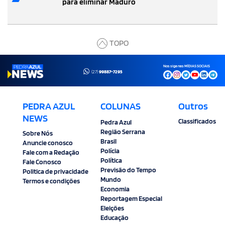
para eliminar Maduro
TOPO
Nos siga nas MÍDIAS SOCIAIS
(27)
99887-7295
PEDRA AZUL
COLUNAS
Outros
NEWS
Classificados
Pedra Azul
Região Serrana
Sobre Nós
Brasil
Anuncie conosco
Polícia
Fale com a Redação
Política
Fale Conosco
Previsão do Tempo
Politica de privacidade
Mundo
Termos e condições
Economia
Reportagem Especial
Eleições
Educação