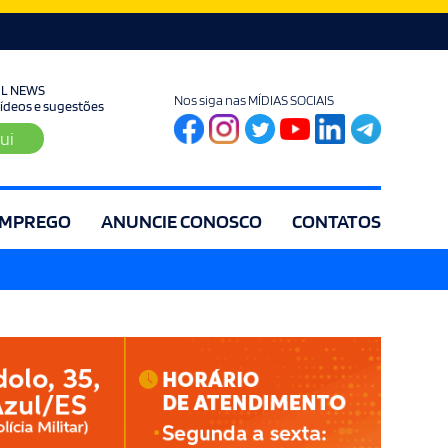
UL NEWS
Nos siga nas MÍDIAS SOCIAIS
 vídeos e sugestões
ui
MPREGO
ANUNCIE CONOSCO
CONTATOS
ia
Editorial
Educação
Eleições
Especial
Espírito Santo
Es