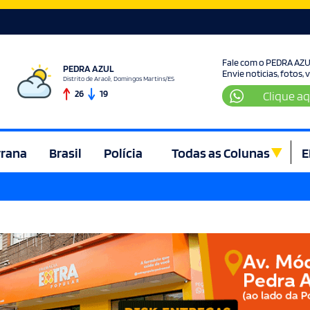
Fale com o PEDRA AZ
PEDRA AZUL
Envie noticias, fotos,
Distrito de Aracê, Domingos Martins/ES
26
19
Clique aq
rrana
Brasil
Polícia
Todas as Colunas
E
ura e Lazer
Denúncia
Direito
Domingos Martins
Econom