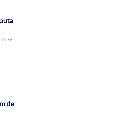
sputa
m áreas
im de
il