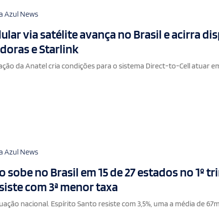
a Azul News
lar via satélite avança no Brasil e acirra di
doras e Starlink
ão da Anatel cria condições para o sistema Direct-to-Cell atuar e
a Azul News
sobe no Brasil em 15 de 27 estados no 1º tr
esiste com 3ª menor taxa
ação nacional. Espírito Santo resiste com 3,5%, uma a média de 67m