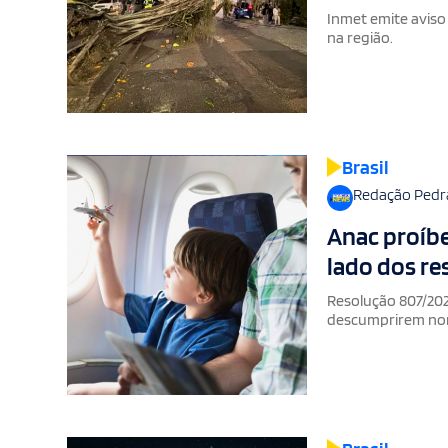
Inmet emite aviso
na região.
Brasil
Redação Pedr
Anac proíb
lado dos r
Resolução 807/202
descumprirem n