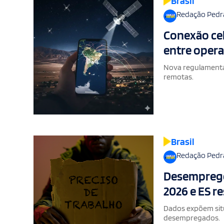
Brasil
Redação Pedr
Conexão celu
entre opera
Nova regulamentaç
remotas.
Brasil
Redação Pedr
Desemprego 
2026 e ES r
Dados expõem situ
desempregados.