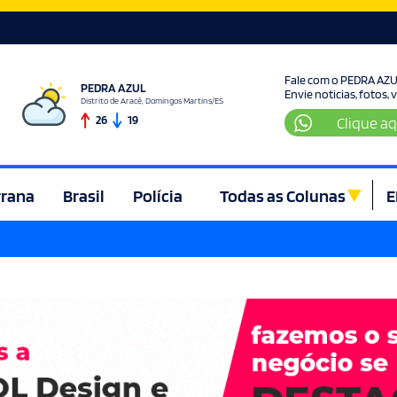
Fale com o PEDRA AZ
PEDRA AZUL
Envie noticias, fotos,
Distrito de Aracê, Domingos Martins/ES
26
19
Clique aq
rrana
Brasil
Polícia
Todas as Colunas
E
ura e Lazer
Denúncia
Direito
Domingos Martins
Econom