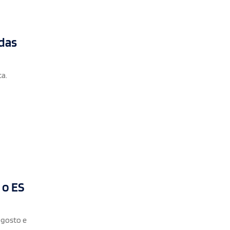
adas
ca.
 o ES
agosto e