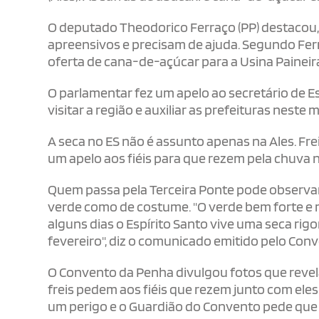
O deputado Theodorico Ferraço (PP) destacou, 
apreensivos e precisam de ajuda. Segundo Ferr
oferta de cana-de-açúcar para a Usina Paineira
O parlamentar fez um apelo ao secretário de E
visitar a região e auxiliar as prefeituras neste
A seca no ES não é assunto apenas na Ales. 
um apelo aos fiéis para que rezem pela chuva 
Quem passa pela Terceira Ponte pode observar 
verde como de costume. "O verde bem forte e 
alguns dias o Espírito Santo vive uma seca ri
fevereiro", diz o comunicado emitido pelo Conv
O Convento da Penha divulgou fotos que revela
freis pedem aos fiéis que rezem junto com ele
um perigo e o Guardião do Convento pede que v