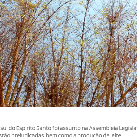
 sul do Espírito Santo foi assunto na Assembleia Legisla
estão prejudicadas, bem como a produção de leite.