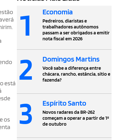
1
Economia
estão
haverá
Pedreiros, diaristas e
irim.
trabalhadores autônomos
passam a ser obrigados a emitir
nota fiscal em 2026
a
2
Domingos Martins
zendo
Você sabe a diferença entre
chácara, rancho, estância, sítio e
fazenda?
o está
á
3
esde
Espírito Santo
Novos radares da BR-262
começam a operar a partir de 1º
e os
de outubro
enta