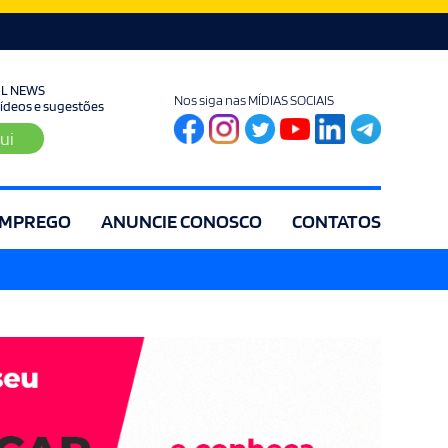
UL NEWS
Nos siga nas MÍDIAS SOCIAIS
 vídeos e sugestões
ui
MPREGO
ANUNCIE CONOSCO
CONTATOS
ia
Editorial
Educação
Eleições
Especial
Espírito Santo
Es