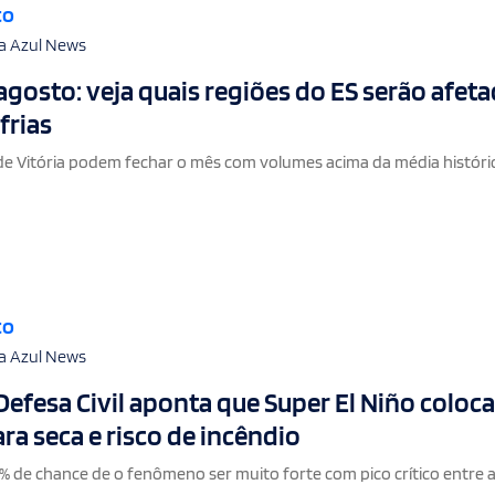
to
a Azul News
gosto: veja quais regiões do ES serão afet
frias
de Vitória podem fechar o mês com volumes acima da média históri
to
a Azul News
Defesa Civil aponta que Super El Niño coloca
ara seca e risco de incêndio
1% de chance de o fenômeno ser muito forte com pico crítico entre 