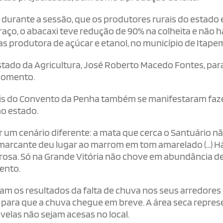
durante a sessão, que os produtores rurais do estado 
aço, o abacaxi teve redução de 90% na colheita e não 
s produtora de açúcar e etanol, no município de Itapem
stado da Agricultura, José Roberto Macedo Fontes, par
 momento.
Freis do Convento da Penha também se manifestaram fa
no estado.
um cenário diferente: a mata que cerca o Santuário nã
marcante deu lugar ao marrom em tom amarelado (...) H
gorosa. Só na Grande Vitória não chove em abundância d
ento.
m os resultados da falta de chuva nos seus arredores 
s para que a chuva chegue em breve. A área seca repres
elas não sejam acesas no local.