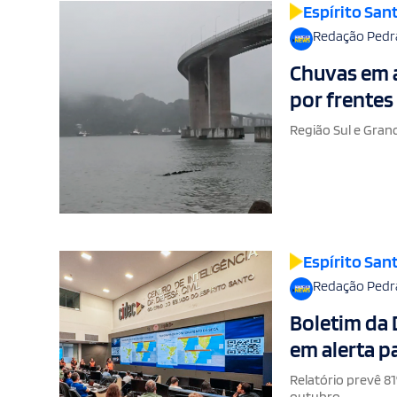
Espírito San
Redação Pedr
Chuvas em a
por frentes 
Região Sul e Gran
Espírito San
Redação Pedr
Boletim da 
em alerta p
Relatório prevê 8
outubro.