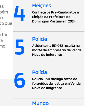
4
Eleições
as
ambém
Conheça os Pré-Candidatos à
Eleição da Prefeitura de
to
Domingos Martins em 2024
ndo que
e
5
ortão
Polícia
ra
lmo,
Acidente na BR-262 resulta na
morte de empresário de Venda
Nova do Imigrante
6
Polícia
Polícia Civil divulga fotos de
foragidos da justiça em Venda
Nova do Imigrante
Mundo