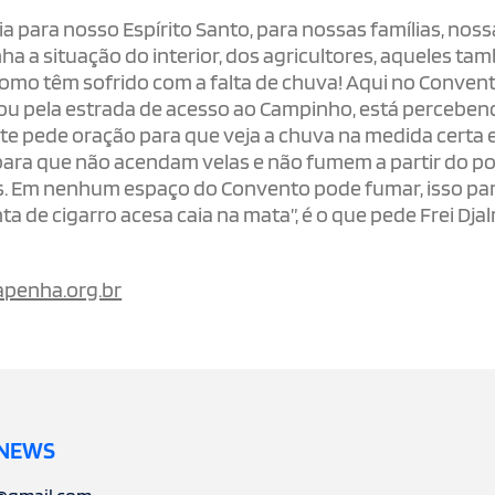
 para nosso Espírito Santo, para nossas famílias, noss
a a situação do interior, dos agricultores, aqueles t
omo têm sofrido com a falta de chuva! Aqui no Conven
 ou pela estrada de acesso ao Campinho, está percebe
te pede oração para que veja a chuva na medida certa 
ra que não acendam velas e não fumem a partir do p
os. Em nenhum espaço do Convento pode fumar, isso pa
a de cigarro acesa caia na mata”, é o que pede Frei Dja
penha.org.br
 NEWS