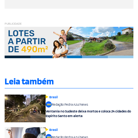
PUBLICIDADE
Leia também
Brasil
Redação Pedra Azul News
Ventania no Sudeste deixa mortos e coloca 24 cidades do
Espírito Santo em alerta
Brasil
Redação Pedra Azul News