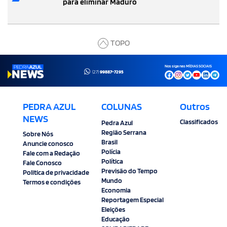
para eliminar Maduro
TOPO
Nos siga nas MÍDIAS SOCIAIS
(27)
99887-7295
PEDRA AZUL
COLUNAS
Outros
NEWS
Classificados
Pedra Azul
Região Serrana
Sobre Nós
Brasil
Anuncie conosco
Polícia
Fale com a Redação
Política
Fale Conosco
Previsão do Tempo
Politica de privacidade
Mundo
Termos e condições
Economia
Reportagem Especial
Eleições
Educação