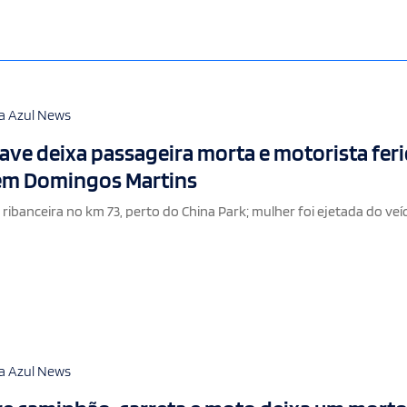
a Azul News
ave deixa passageira morta e motorista fer
 em Domingos Martins
ibanceira no km 73, perto do China Park; mulher foi ejetada do veíc
a Azul News