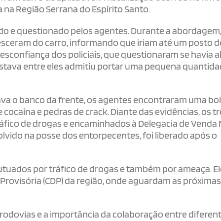
 na Região Serrana do Espírito Santo.
ado e questionado pelos agentes. Durante a abordagem,
sceram do carro, informando que iriam até um posto d
esconfiança dos policiais, que questionaram se havia a
estava entre eles admitiu portar uma pequena quantida
pava o banco da frente, os agentes encontraram uma bo
cocaína e pedras de crack. Diante das evidências, os tr
ráfico de drogas e encaminhados à Delegacia de Venda
olvido na posse dos entorpecentes, foi liberado após o
 autuados por tráfico de drogas e também por ameaça. E
Provisória (CDP) da região, onde aguardam as próxima
 rodovias e a importância da colaboração entre diferen