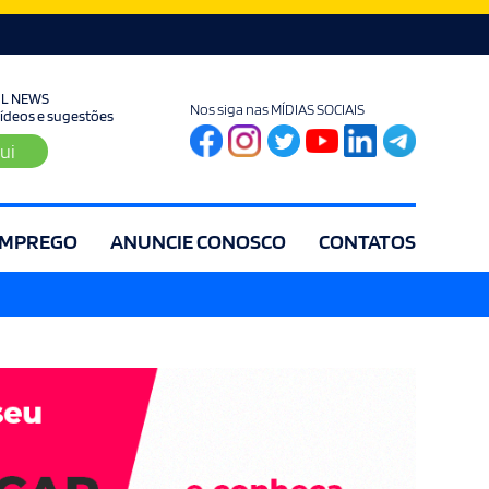
UL NEWS
Nos siga nas MÍDIAS SOCIAIS
 vídeos e sugestões
ui
MPREGO
ANUNCIE CONOSCO
CONTATOS
ia
Editorial
Educação
Eleições
Especial
Espírito Santo
Es