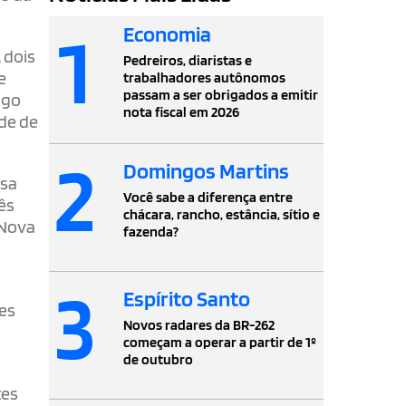
1
Economia
 dois
Pedreiros, diaristas e
e
trabalhadores autônomos
passam a ser obrigados a emitir
lgo
nota fiscal em 2026
de de
2
Domingos Martins
lsa
Você sabe a diferença entre
ês
chácara, rancho, estância, sítio e
 Nova
fazenda?
3
Espírito Santo
les
Novos radares da BR-262
s
começam a operar a partir de 1º
de outubro
tes