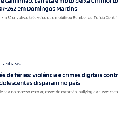
re caminhão, carreta e moto deixa um morto
 BR-262 em Domingos Martins
km 32 envolveu três veículos e mobilizou Bombeiros, Polícia Científi
a Azul News
s de férias: violência e crimes digitais cont
adolescentes disparam no país
 tela no recesso escolar, casos de extorsão, bullying e abusos cre