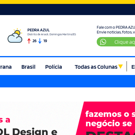
Fale com o PEDRA AZ
PEDRA AZUL
Envie noticias, fotos,
Distrito de Aracê, Domingos Martins/ES
26
19
Clique aq
rrana
Brasil
Polícia
Todas as Colunas
E
ura e Lazer
Denúncia
Direito
Domingos Martins
Econom