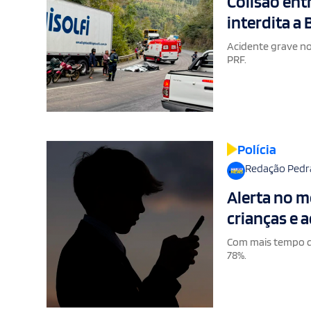
Colisão ent
interdita a
Acidente grave no 
PRF.
Polícia
Redação Pedr
Alerta no mê
crianças e 
Com mais tempo de
78%.