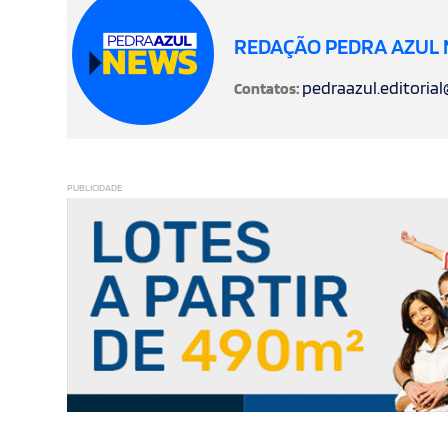
REDAÇÃO PEDRA AZUL
pedraazul.editoria
Contatos:
PUBLICIDADE