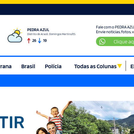
Fale com o PEDRA AZ
PEDRA AZUL
Envie noticias, fotos,
Distrito de Aracê, Domingos Martins/ES
26
19
Clique aq
rrana
Brasil
Polícia
Todas as Colunas
E
ura e Lazer
Denúncia
Direito
Domingos Martins
Econom