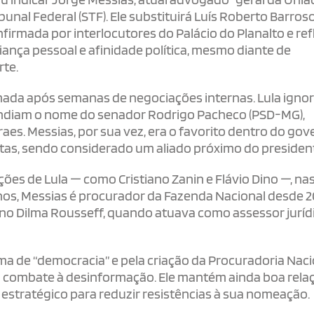
unal Federal (STF). Ele substituirá Luís Roberto Barros
firmada por interlocutores do Palácio do Planalto e ref
fiança pessoal e afinidade política, mesmo diante de
rte.
omada após semanas de negociações internas. Lula igno
endiam o nome do senador Rodrigo Pacheco (PSD-MG),
es. Messias, por sua vez, era o favorito dentro do gov
stas, sendo considerado um aliado próximo do presiden
ões de Lula — como Cristiano Zanin e Flávio Dino —, na
 anos, Messias é procurador da Fazenda Nacional desde 
no Dilma Rousseff, quando atuava como assessor juríd
ma de “democracia” e pela criação da Procuradoria Naci
o combate à desinformação. Ele mantém ainda boa rela
 estratégico para reduzir resistências à sua nomeação.