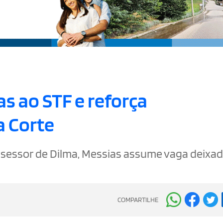
as ao STF e reforça
a Corte
ssessor de Dilma, Messias assume vaga deixad
COMPARTILHE