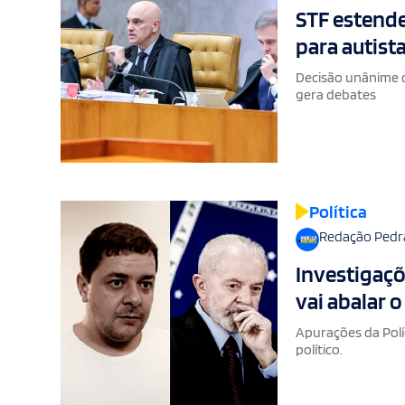
STF estende
para autista
Decisão unânime 
gera debates
Política
Redação Pedr
Investigaçõ
vai abalar o
Apurações da Polí
político.