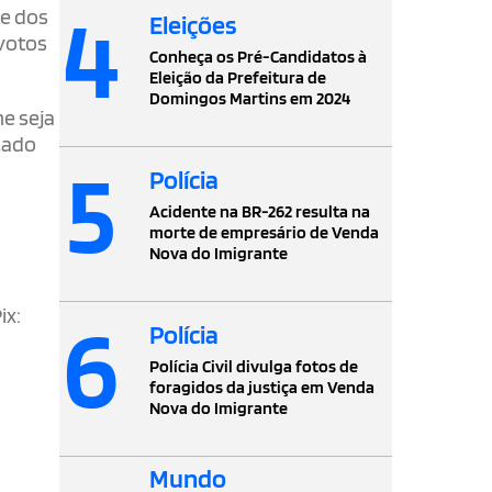
4
te dos
Eleições
 votos
Conheça os Pré-Candidatos à
Eleição da Prefeitura de
Domingos Martins em 2024
me seja
cado
5
Polícia
Acidente na BR-262 resulta na
morte de empresário de Venda
Nova do Imigrante
6
ix:
Polícia
Polícia Civil divulga fotos de
foragidos da justiça em Venda
Nova do Imigrante
Mundo