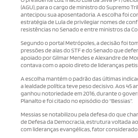
(AGU), para o cargo de ministro do Supremo Trib
antecipou sua aposentadoria. A escolha foi con
estratégia de Lula de privilegiar nomes de con
resistências no Senado e entre ministros da Co
Segundo o portal Metrópoles, a decisão foi t
pressões de alas do STF e do Senado que def
apoiado por Gilmar Mendes e Alexandre de Mora
contava com o apoio direto de lideranças peti
A escolha mantém o padrão das últimas indicaç
a lealdade política teve peso decisivo. Aos 45
ganhou notoriedade em 2016, durante o gover
Planalto e foi citado no episódio do “Bessias”.
Messias se notabilizou pela defesa do que cha
de Defesa da Democracia, estrutura voltada a
com lideranças evangélicas, fator considerado