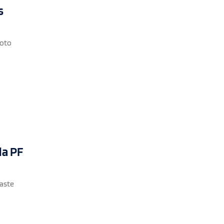
s
voto
da PF
gaste