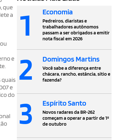
o, que
1
Economia
lete a
Pedreiros, diaristas e
trabalhadores autônomos
passam a ser obrigados a emitir
nota fiscal em 2026
rou
2
Domingos Martins
erno e
te.
Você sabe a diferença entre
chácara, rancho, estância, sítio e
s quais
fazenda?
2007 e
ico do
3
Espírito Santo
Novos radares da BR-262
onal
começam a operar a partir de 1º
ção
de outubro