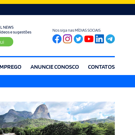
UL NEWS
Nos siga nas MÍDIAS SOCIAIS
 vídeos e sugestões
ui
MPREGO
ANUNCIE CONOSCO
CONTATOS
ia
Editorial
Educação
Eleições
Especial
Espírito Santo
Es