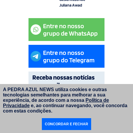
Juliana Awad
Entre no nosso
grupo de WhatsApp
Entre no nosso
grupo do Telegram
Receba nossas notícias
por e-mail
A PEDRA AZUL NEWS utiliza cookies e outras
tecnologias semelhantes para melhorar a sua
OK
experiência, de acordo com a nossa
Política de
Privacidade
e, ao continuar navegando, você concorda
com estas condições.
© Copyright Pedra Azul News 2026. Todos os direitos
CONCORDAR E FECHAR
reservados. | Layout do site:
faroldesign.com.br
|
Programação e manutenção:
inversadigital.com.br