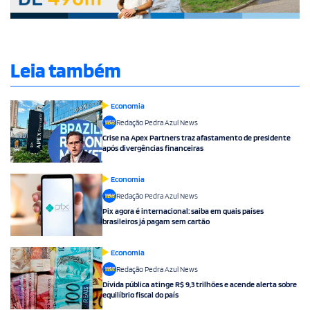
Leia também
Economia
Redação Pedra Azul News
Crise na Apex Partners traz afastamento de presidente
após divergências financeiras
Economia
Redação Pedra Azul News
Pix agora é internacional: saiba em quais países
brasileiros já pagam sem cartão
Economia
Redação Pedra Azul News
Dívida pública atinge R$ 9,3 trilhões e acende alerta sobre
equilíbrio fiscal do país