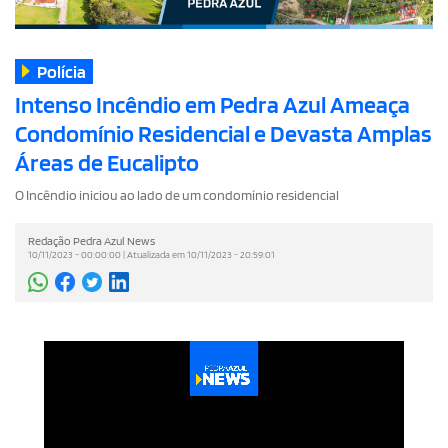
Polícia
Intenso Incêndio em Pedra Azul Ameaça
Condomínio Residencial e Devasta Amplas
Áreas de Eucalipto
O Incêndio iniciou ao lado de um condomínio residencial
Redação Pedra Azul News
10/11/2023 - 00:00:00 | Atualizada em 10/11/2023 - 20:59:01