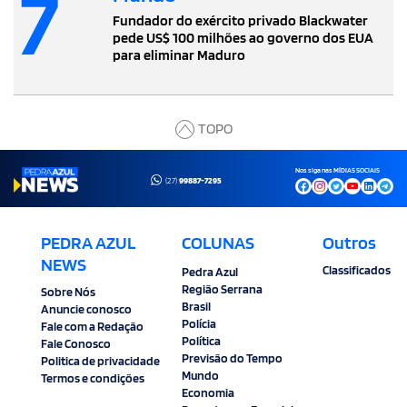
7
Fundador do exército privado Blackwater
pede US$ 100 milhões ao governo dos EUA
para eliminar Maduro
TOPO
Nos siga nas MÍDIAS SOCIAIS
(27)
99887-7295
PEDRA AZUL
COLUNAS
Outros
NEWS
Classificados
Pedra Azul
Região Serrana
Sobre Nós
Brasil
Anuncie conosco
Polícia
Fale com a Redação
Política
Fale Conosco
Previsão do Tempo
Politica de privacidade
Mundo
Termos e condições
Economia