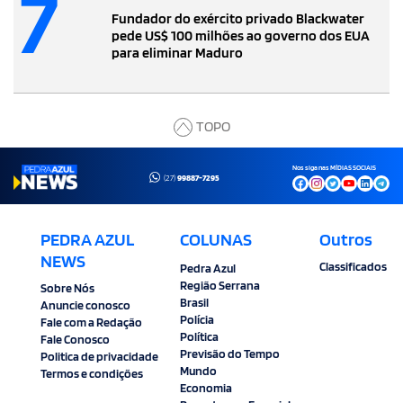
7
Fundador do exército privado Blackwater
pede US$ 100 milhões ao governo dos EUA
para eliminar Maduro
TOPO
Nos siga nas MÍDIAS SOCIAIS
(27)
99887-7295
PEDRA AZUL
COLUNAS
Outros
NEWS
Classificados
Pedra Azul
Região Serrana
Sobre Nós
Brasil
Anuncie conosco
Polícia
Fale com a Redação
Política
Fale Conosco
Previsão do Tempo
Politica de privacidade
Mundo
Termos e condições
Economia