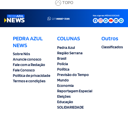
TOPO
Nos siga nas MÍDIAS SOCIAIS
(27)
99887-7295
PEDRA AZUL
COLUNAS
Outros
NEWS
Classificados
Pedra Azul
Região Serrana
Sobre Nós
Brasil
Anuncie conosco
Polícia
Fale com a Redação
Política
Fale Conosco
Previsão do Tempo
Politica de privacidade
Mundo
Termos e condições
Economia
Reportagem Especial
Eleições
Educação
SOLIDARIEDADE