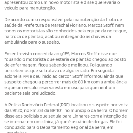
apresentou como um novo motorista e disse que levaria o
veículo para manutenção.
De acordo com o responsável pela manutenção da frota de
saúde da Prefeitura de Marechal Floriano, Marcos Stoff, nem
todos os motoristas são conhecidos pela equipe da noite que,
na troca de plantão, acabou entregando as chaves da
ambulância para o suspeito.
Em entrevista concedida ao g1ES, Marcos Stoff disse que
“quando o motorista que estaria de plantão chegou ao posto
de enfermagem, ficou sabendo e me ligou. Foi quando
percebemos que se tratava de algo errado. Em seguida,
acionei a PM e deu início ao cerco". Stoff informou ainda que
suspeito chegou a percorrer mais de 80 km com a ambulância
e que um veículo reserva está em uso para que nenhum
paciente seja prejudicado.
A Polícia Rodoviária Federal (PRF) localizou o suspeito por volta
das 9h20, no km 251 da BR 101, no município da Serra. O homem
disse aos policiais que seguia para Linhares com a intenção de
se internar em um clínica, já que é usuário de drogas. Ele foi
conduzido para o Departamento Regional da Serra, em
Laranjeiras.