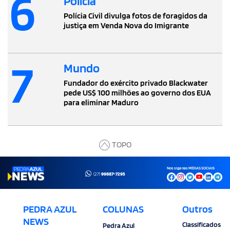
6
Polícia
Polícia Civil divulga fotos de foragidos da
justiça em Venda Nova do Imigrante
7
Mundo
Fundador do exército privado Blackwater
pede US$ 100 milhões ao governo dos EUA
para eliminar Maduro
TOPO
Nos siga nas MÍDIAS SOCIAIS
(27)
99887-7295
PEDRA AZUL
COLUNAS
Outros
NEWS
Classificados
Pedra Azul