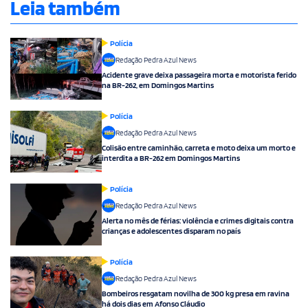
Leia também
Polícia
Redação Pedra Azul News
Acidente grave deixa passageira morta e motorista ferido
na BR-262, em Domingos Martins
Polícia
Redação Pedra Azul News
Colisão entre caminhão, carreta e moto deixa um morto e
interdita a BR-262 em Domingos Martins
Polícia
Redação Pedra Azul News
Alerta no mês de férias: violência e crimes digitais contra
crianças e adolescentes disparam no país
Polícia
Redação Pedra Azul News
Bombeiros resgatam novilha de 300 kg presa em ravina
há dois dias em Afonso Cláudio