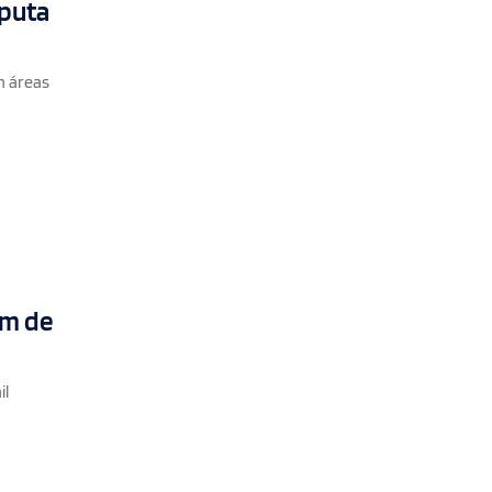
sputa
m áreas
im de
il