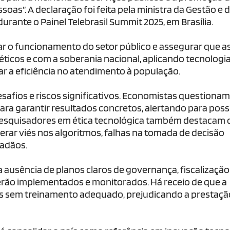
ssoas”. A declaração foi feita pela ministra da Gestão e 
urante o Painel Telebrasil Summit 2025, em Brasília.
r o funcionamento do setor público e assegurar que a
éticos e com a soberania nacional, aplicando tecnologi
ar a eficiência no atendimento à população.
esafios e riscos significativos. Economistas questionam
para garantir resultados concretos, alertando para poss
 Pesquisadores em ética tecnológica também destacam 
erar viés nos algoritmos, falhas na tomada de decisão
dadãos.
 a ausência de planos claros de governança, fiscalização
erão implementados e monitorados. Há receio de que a
cos sem treinamento adequado, prejudicando a prestaçã