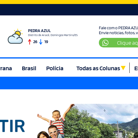
Fale com o PEDRA AZ
PEDRA AZUL
Envie noticias, fotos,
Distrito de Aracê, Domingos Martins/ES
26
19
Clique aq
rrana
Brasil
Polícia
Todas as Colunas
E
ura e Lazer
Denúncia
Direito
Domingos Martins
Econom