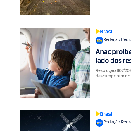
Brasil
Redação Pedr
Anac proíb
lado dos r
Resolução 807/202
descumprirem n
Brasil
Redação Pedr