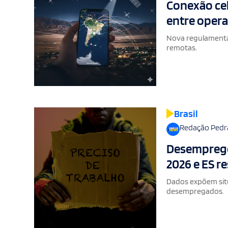
Conexão celu
entre opera
Nova regulamentaç
remotas.
Brasil
Redação Pedr
Desemprego 
2026 e ES r
Dados expõem situ
desempregados.