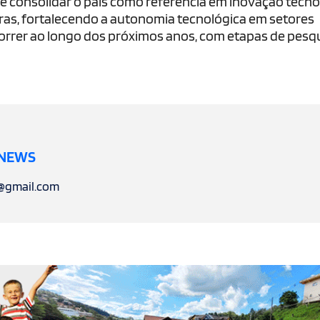
o é consolidar o país como referência em inovação tecno
iras, fortalecendo a autonomia tecnológica em setores
correr ao longo dos próximos anos, com etapas de pesqu
 NEWS
l@gmail.com