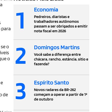
da
1
Economia
Pedreiros, diaristas e
trabalhadores autônomos
s
passam a ser obrigados a emitir
a para
nota fiscal em 2026
2
Domingos Martins
 se o
íveis
Você sabe a diferença entre
que o
chácara, rancho, estância, sítio e
fazenda?
3
Espírito Santo
 e
Novos radares da BR-262
o de
começam a operar a partir de 1º
de outubro