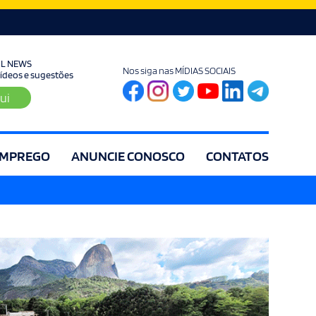
UL NEWS
Nos siga nas MÍDIAS SOCIAIS
 vídeos e sugestões
ui
MPREGO
ANUNCIE CONOSCO
CONTATOS
ia
Editorial
Educação
Eleições
Especial
Espírito Santo
Es