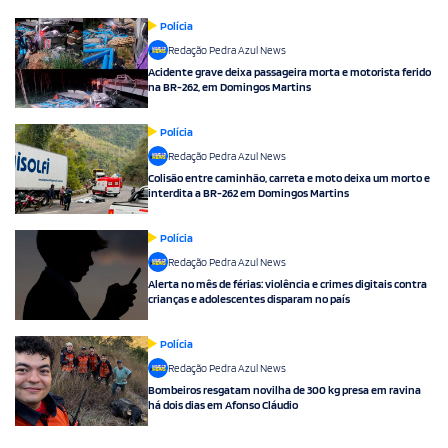
Polícia
Redação Pedra Azul News
Acidente grave deixa passageira morta e motorista ferido
na BR-262, em Domingos Martins
Polícia
Redação Pedra Azul News
Colisão entre caminhão, carreta e moto deixa um morto e
interdita a BR-262 em Domingos Martins
Polícia
Redação Pedra Azul News
Alerta no mês de férias: violência e crimes digitais contra
crianças e adolescentes disparam no país
Polícia
Redação Pedra Azul News
Bombeiros resgatam novilha de 300 kg presa em ravina
há dois dias em Afonso Cláudio