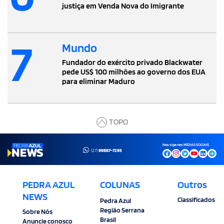
justiça em Venda Nova do Imigrante
7
Mundo
Fundador do exército privado Blackwater
pede US$ 100 milhões ao governo dos EUA
para eliminar Maduro
TOPO
Nos siga nas MÍDIAS SOCIAIS
(27)
99887-7295
PEDRA AZUL
COLUNAS
Outros
NEWS
Classificados
Pedra Azul
Região Serrana
Sobre Nós
Brasil
Anuncie conosco