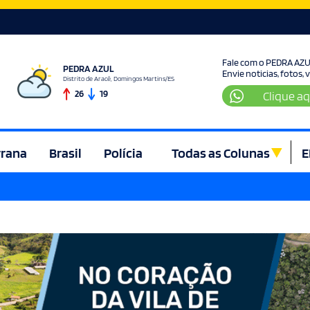
Fale com o PEDRA AZ
PEDRA AZUL
Envie noticias, fotos,
Distrito de Aracê, Domingos Martins/ES
26
19
Clique aq
rrana
Brasil
Polícia
Todas as Colunas
E
ura e Lazer
Denúncia
Direito
Domingos Martins
Econom