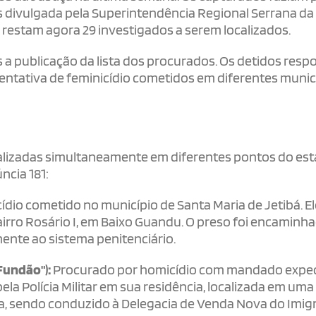
s divulgada pela Superintendência Regional Serrana da 
, restam agora 29 investigados a serem localizados.
a publicação da lista dos procurados. Os detidos res
tentativa de feminicídio cometidos em diferentes munic
realizadas simultaneamente em diferentes pontos do es
cia 181:
io cometido no município de Santa Maria de Jetibá. Ele
bairro Rosário I, em Baixo Guandu. O preso foi encaminh
mente ao sistema penitenciário.
Fundão"):
Procurado por homicídio com mandado expe
pela Polícia Militar em sua residência, localizada em uma
ba, sendo conduzido à Delegacia de Venda Nova do Imig