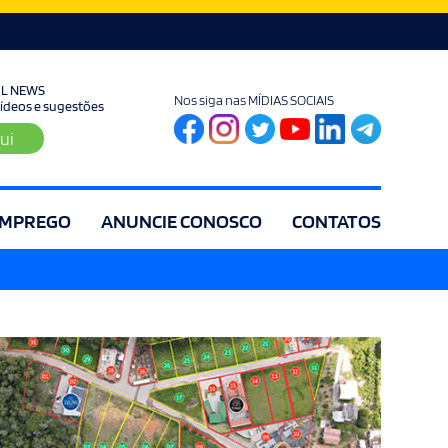
UL NEWS
Nos siga nas MÍDIAS SOCIAIS
 vídeos e sugestões
ui
MPREGO
ANUNCIE CONOSCO
CONTATOS
ia
Editorial
Educação
Eleições
Especial
Espírito Santo
Es