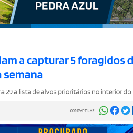
dam a capturar 5 foragidos 
a semana
 29 a lista de alvos prioritários no interior do
COMPARTILHE