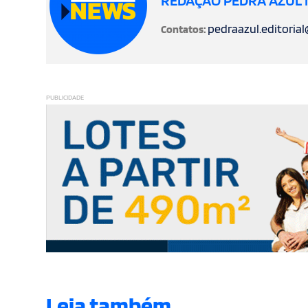
REDAÇÃO PEDRA AZUL
pedraazul.editoria
Contatos:
PUBLICIDADE
Leia também