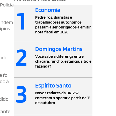
Polícia
1
Economia
Pedreiros, diaristas e
pondem
trabalhadores autônomos
passam a ser obrigados a emitir
ípios
nota fiscal em 2026
2
Domingos Martins
Você sabe a diferença entre
tado
chácara, rancho, estância, sítio e
fazenda?
 foi
3
ado à
Espírito Santo
Novos radares da BR-262
começam a operar a partir de 1º
dido
de outubro
rante.