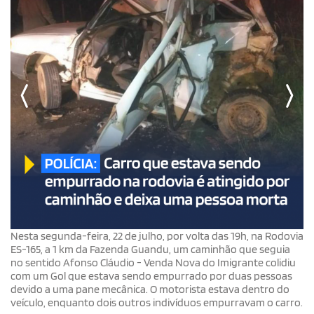
Nesta segunda-feira, 22 de julho, por volta das 19h, na Rodovia
ES-165, a 1 km da Fazenda Guandu, um caminhão que seguia
no sentido Afonso Cláudio - Venda Nova do Imigrante colidiu
com um Gol que estava sendo empurrado por duas pessoas
devido a uma pane mecânica. O motorista estava dentro do
veículo, enquanto dois outros indivíduos empurravam o carro.