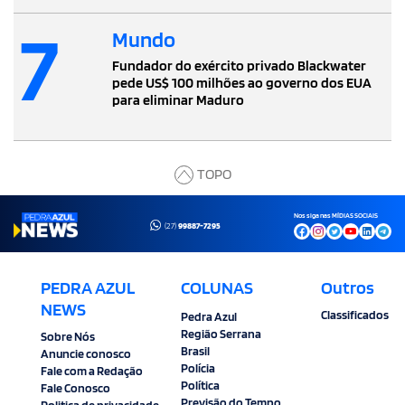
7
Mundo
Fundador do exército privado Blackwater
pede US$ 100 milhões ao governo dos EUA
para eliminar Maduro
TOPO
Nos siga nas MÍDIAS SOCIAIS
(27)
99887-7295
PEDRA AZUL
COLUNAS
Outros
NEWS
Classificados
Pedra Azul
Região Serrana
Sobre Nós
Brasil
Anuncie conosco
Polícia
Fale com a Redação
Política
Fale Conosco
Previsão do Tempo
Politica de privacidade