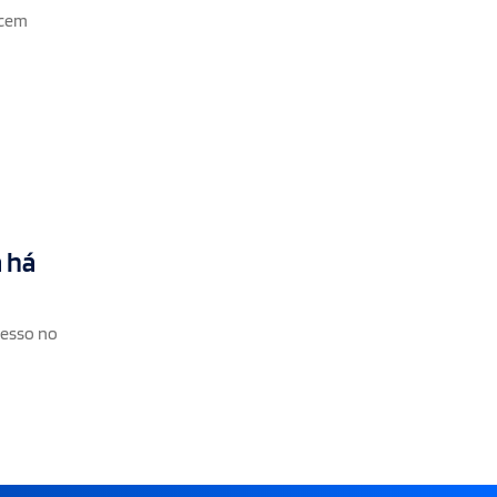
scem
 há
cesso no