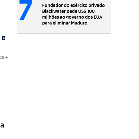
7
Fundador do exército privado
Blackwater pede US$ 100
milhões ao governo dos EUA
para eliminar Maduro
 e
ca e
ra