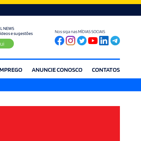
UL NEWS
Nos siga nas MÍDIAS SOCIAIS
 vídeos e sugestões
ui
MPREGO
ANUNCIE CONOSCO
CONTATOS
ia
Editorial
Educação
Eleições
Especial
Espírito Santo
Es