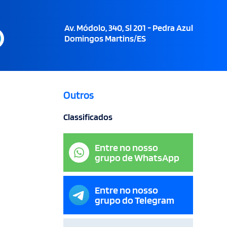
Av. Módolo, 340, Sl 201 - Pedra Azul
Domingos Martins/ES
Outros
Classificados
Entre no nosso
grupo de WhatsApp
Entre no nosso
grupo do Telegram