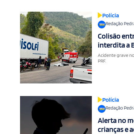
Polícia
Redação Pedr
Colisão ent
interdita a
Acidente grave no 
PRF.
Polícia
Redação Pedr
Alerta no mê
crianças e 