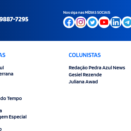
Nos siga nas MÍDIAS SOCIAIS
9887-7295
AS
COLUNISTAS
ul
Redação Pedra Azul News
errana
Gesiel Rezende
Juliana Awad
 do Tempo
a
em Especial
o