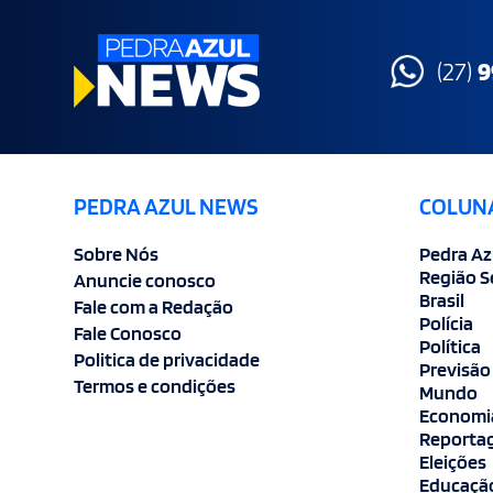
(27)
9
PEDRA AZUL NEWS
COLUN
Sobre Nós
Pedra Az
Região S
Anuncie conosco
Brasil
Fale com a Redação
Polícia
Fale Conosco
Política
Politica de privacidade
Previsão
Termos e condições
Mundo
Economi
Reportag
Eleições
Educaçã