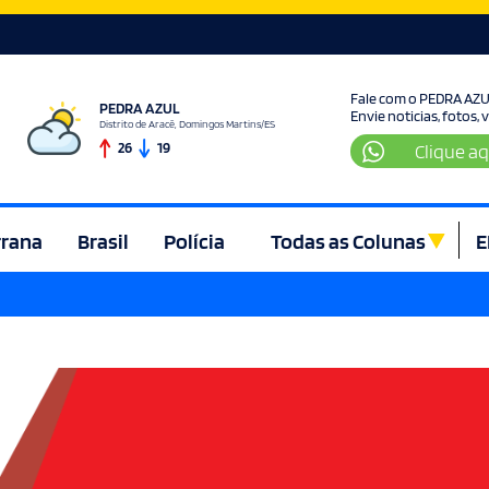
Fale com o PEDRA AZ
PEDRA AZUL
Envie noticias, fotos,
Distrito de Aracê, Domingos Martins/ES
26
19
Clique aq
rrana
Brasil
Polícia
Todas as Colunas
E
ura e Lazer
Denúncia
Direito
Domingos Martins
Econom