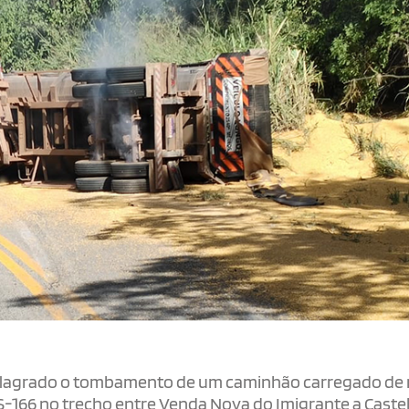
foi flagrado o tombamento de um caminhão carregado de
S-166 no trecho entre Venda Nova do Imigrante a Caste