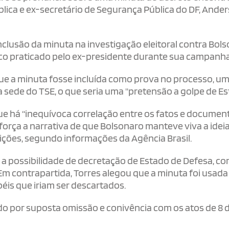
blica e ex-secretário de Segurança Pública do DF, Ande
 inclusão da minuta na investigação eleitoral contra Bol
ico praticado pelo ex-presidente durante sua campanha
ue a minuta fosse incluída como prova no processo, u
a sede do TSE, o que seria uma "pretensão a golpe de Es
ue há “inequívoca correlação entre os fatos e documen
eforça a narrativa de que Bolsonaro manteve viva a idei
eições, segundo informações da Agência Brasil.
a a possibilidade de decretação de Estado de Defesa, co
m contrapartida, Torres alegou que a minuta foi usada
éis que iriam ser descartados.
do por suposta omissão e conivência com os atos de 8 