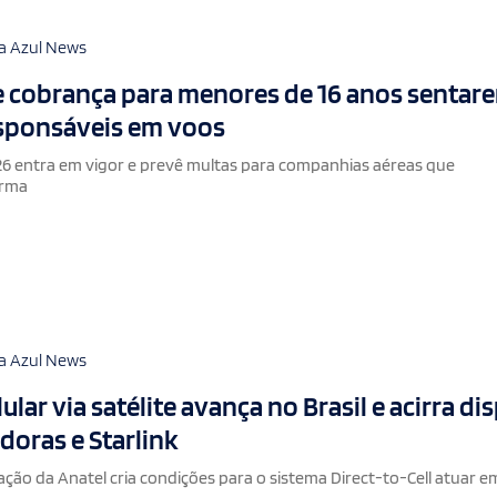
a Azul News
e cobrança para menores de 16 anos sentar
esponsáveis em voos
6 entra em vigor e prevê multas para companhias aéreas que
orma
a Azul News
lar via satélite avança no Brasil e acirra di
doras e Starlink
ão da Anatel cria condições para o sistema Direct-to-Cell atuar e