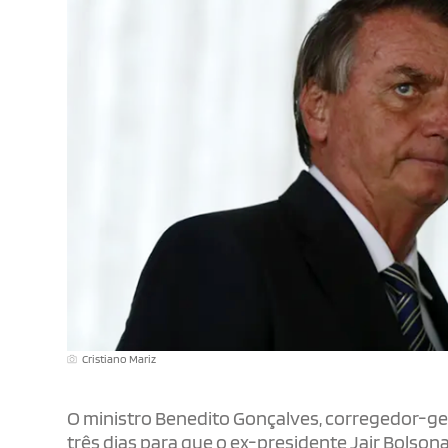
Cristiano Mariz
O ministro Benedito Gonçalves, corregedor-geral
três dias para que o ex-presidente Jair Bolso