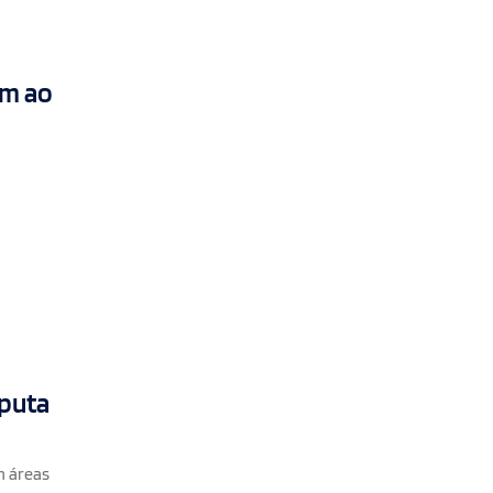
em ao
sputa
m áreas