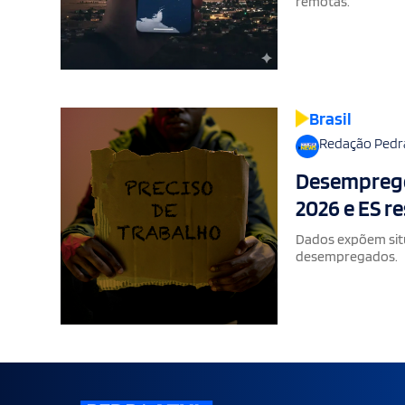
remotas.
Brasil
Redação Pedr
Desemprego 
2026 e ES r
Dados expõem situ
desempregados.