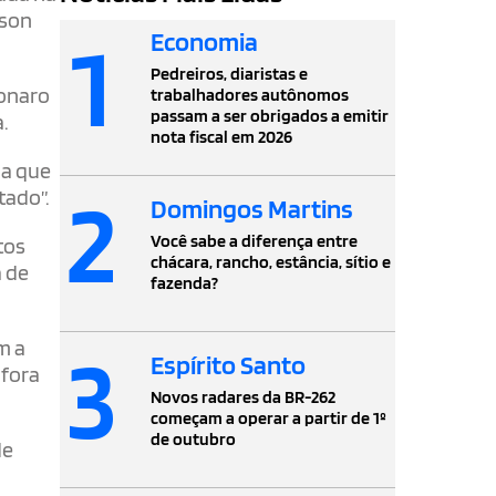
rson
1
Economia
Pedreiros, diaristas e
sonaro
trabalhadores autônomos
passam a ser obrigados a emitir
.
nota fiscal em 2026
ma que
2
tado”.
Domingos Martins
Você sabe a diferença entre
tos
chácara, rancho, estância, sítio e
a de
fazenda?
3
m a
Espírito Santo
 fora
Novos radares da BR-262
começam a operar a partir de 1º
de outubro
de