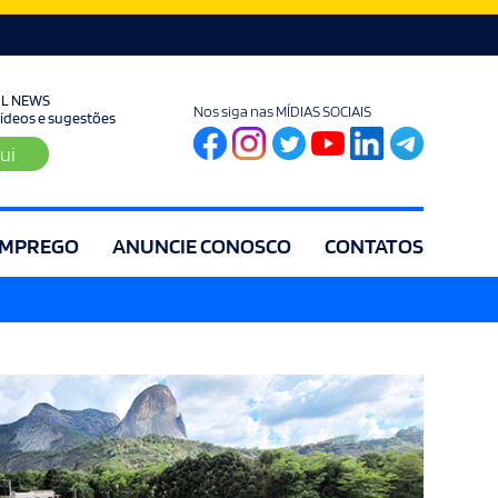
UL NEWS
Nos siga nas MÍDIAS SOCIAIS
 vídeos e sugestões
ui
MPREGO
ANUNCIE CONOSCO
CONTATOS
ia
Editorial
Educação
Eleições
Especial
Espírito Santo
Es