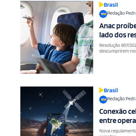
Brasil
Redação Pedr
Anac proíb
lado dos r
Resolução 807/202
descumprirem n
Brasil
Redação Pedr
Conexão celu
entre opera
Nova regulamentaç