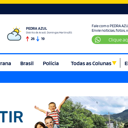
Fale com o PEDRA AZ
PEDRA AZUL
Envie noticias, fotos,
Distrito de Aracê, Domingos Martins/ES
26
19
Clique aq
rrana
Brasil
Polícia
Todas as Colunas
E
ura e Lazer
Denúncia
Direito
Domingos Martins
Econom