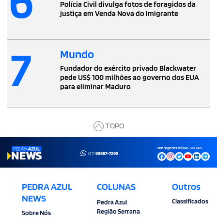
6
Polícia Civil divulga fotos de foragidos da
justiça em Venda Nova do Imigrante
7
Mundo
Fundador do exército privado Blackwater
pede US$ 100 milhões ao governo dos EUA
para eliminar Maduro
TOPO
Nos siga nas MÍDIAS SOCIAIS
(27)
99887-7295
PEDRA AZUL
COLUNAS
Outros
NEWS
Classificados
Pedra Azul
Região Serrana
Sobre Nós