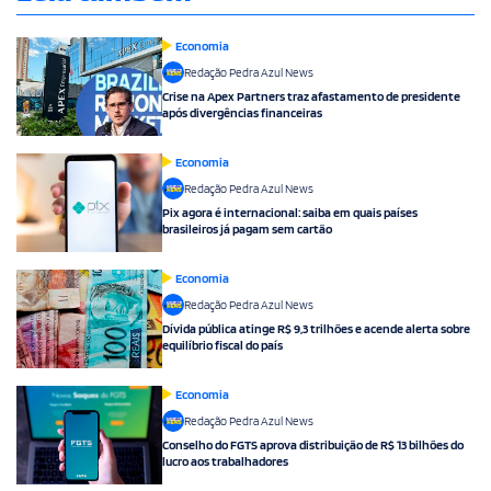
Economia
Redação Pedra Azul News
Crise na Apex Partners traz afastamento de presidente
após divergências financeiras
Economia
Redação Pedra Azul News
Pix agora é internacional: saiba em quais países
brasileiros já pagam sem cartão
Economia
Redação Pedra Azul News
Dívida pública atinge R$ 9,3 trilhões e acende alerta sobre
equilíbrio fiscal do país
Economia
Redação Pedra Azul News
Conselho do FGTS aprova distribuição de R$ 13 bilhões do
lucro aos trabalhadores