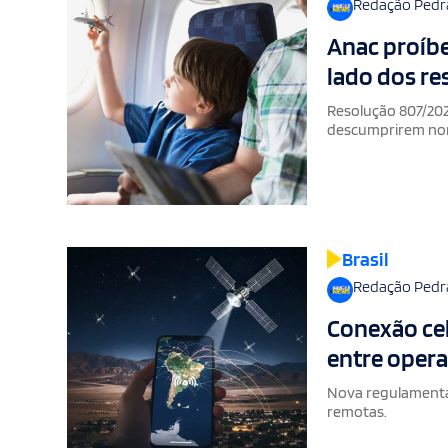
Redação Pedr
Anac proíb
lado dos r
Resolução 807/202
descumprirem n
Brasil
Redação Pedr
Conexão celu
entre opera
Nova regulamentaç
remotas.