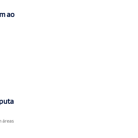
em ao
sputa
m áreas