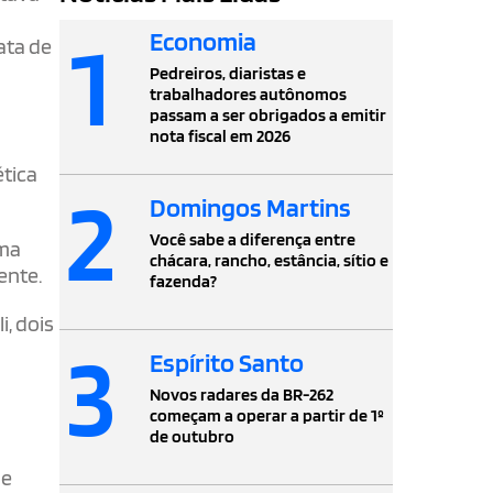
a
1
Economia
ata de
Pedreiros, diaristas e
trabalhadores autônomos
passam a ser obrigados a emitir
nota fiscal em 2026
ética
2
Domingos Martins
Você sabe a diferença entre
uma
chácara, rancho, estância, sítio e
ente.
fazenda?
, dois
3
Espírito Santo
Novos radares da BR-262
começam a operar a partir de 1º
de outubro
 e