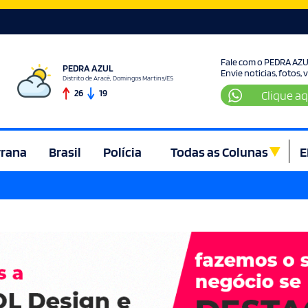
Fale com o PEDRA AZ
PEDRA AZUL
Envie noticias, fotos,
Distrito de Aracê, Domingos Martins/ES
26
19
Clique aq
rrana
Brasil
Polícia
Todas as Colunas
E
ura e Lazer
Denúncia
Direito
Domingos Martins
Econom