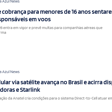
a Azul News
e cobrança para menores de 16 anos sentar
esponsáveis em voos
6 entra em vigor e prevê multas para companhias aéreas que
orma
a Azul News
lar via satélite avança no Brasil e acirra di
doras e Starlink
ão da Anatel cria condições para o sistema Direct-to-Cell atuar e