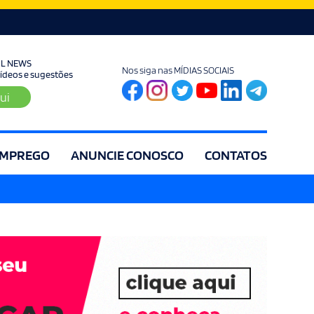
UL NEWS
Nos siga nas MÍDIAS SOCIAIS
 vídeos e sugestões
ui
MPREGO
ANUNCIE CONOSCO
CONTATOS
ia
Editorial
Educação
Eleições
Especial
Espírito Santo
Es