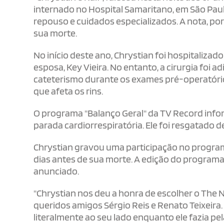
internado no Hospital Samaritano, em São Pau
repouso e cuidados especializados. A nota, por
sua morte.
No início deste ano, Chrystian foi hospitaliza
esposa, Key Vieira. No entanto, a cirurgia foi 
cateterismo durante os exames pré-operatórios
que afeta os rins.
O programa "Balanço Geral" da TV Record info
parada cardiorrespiratória. Ele foi resgatado d
Chrystian gravou uma participação no programa
dias antes de sua morte. A edição do programa 
anunciado.
"Chrystian nos deu a honra de escolher o The N
queridos amigos Sérgio Reis e Renato Teixeira.
literalmente ao seu lado enquanto ele fazia pela