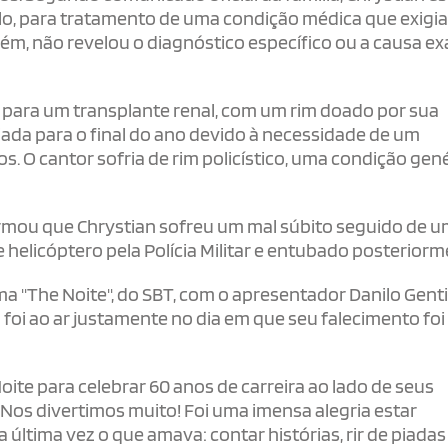
lo, para tratamento de uma condição médica que exigi
ém, não revelou o diagnóstico específico ou a causa ex
do para um transplante renal, com um rim doado por sua
adiada para o final do ano devido à necessidade de um
. O cantor sofria de rim policístico, uma condição gen
rmou que Chrystian sofreu um mal súbito seguido de 
e helicóptero pela Polícia Militar e entubado posteriorm
 "The Noite", do SBT, com o apresentador Danilo Gentili
foi ao ar justamente no dia em que seu falecimento foi
oite para celebrar 60 anos de carreira ao lado de seus
 Nos divertimos muito! Foi uma imensa alegria estar
 última vez o que amava: contar histórias, rir de piadas