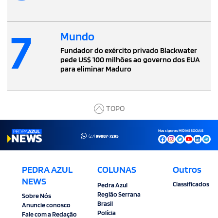
7
Mundo
Fundador do exército privado Blackwater
pede US$ 100 milhões ao governo dos EUA
para eliminar Maduro
TOPO
Nos siga nas MÍDIAS SOCIAIS
(27)
99887-7295
PEDRA AZUL
COLUNAS
Outros
NEWS
Classificados
Pedra Azul
Região Serrana
Sobre Nós
Brasil
Anuncie conosco
Polícia
Fale com a Redação