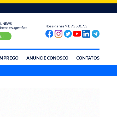
UL NEWS
Nos siga nas MÍDIAS SOCIAIS
 vídeos e sugestões
ui
MPREGO
ANUNCIE CONOSCO
CONTATOS
ia
Editorial
Educação
Eleições
Especial
Espírito Santo
Es