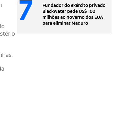
7
m
Fundador do exército privado
Blackwater pede US$ 100
milhões ao governo dos EUA
para eliminar Maduro
lo
stério
nhas.
da