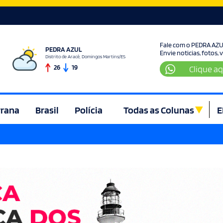
Fale com o PEDRA AZ
PEDRA AZUL
Envie noticias, fotos,
Distrito de Aracê, Domingos Martins/ES
26
19
Clique aq
rrana
Brasil
Polícia
Todas as Colunas
E
ura e Lazer
Denúncia
Direito
Domingos Martins
Econom