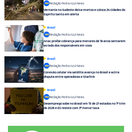
Redação Pedra Azul News
Ventania no Sudeste deixa mortos e coloca 24 cidades do
Espírito Santo em alerta
Brasil
Redação Pedra Azul News
Anac proíbe cobrança para menores de 16 anos sentarem
ao lado dos responsáveis em voos
Brasil
Redação Pedra Azul News
Conexão celular via satélite avança no Brasil e acirra
disputa entre operadoras e Starlink
Brasil
Redação Pedra Azul News
Desemprego sobe no Brasil em 15 de 27 estados no 1º trim
de 2026 e ES resiste com 3ª menor taxa