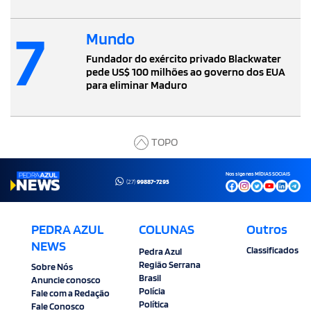
7
Mundo
Fundador do exército privado Blackwater
pede US$ 100 milhões ao governo dos EUA
para eliminar Maduro
TOPO
Nos siga nas MÍDIAS SOCIAIS
(27)
99887-7295
PEDRA AZUL
COLUNAS
Outros
NEWS
Classificados
Pedra Azul
Região Serrana
Sobre Nós
Brasil
Anuncie conosco
Polícia
Fale com a Redação
Política
Fale Conosco