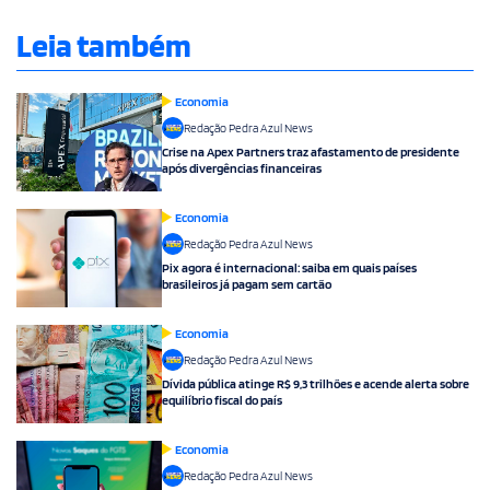
Leia também
Economia
Redação Pedra Azul News
Crise na Apex Partners traz afastamento de presidente
após divergências financeiras
Economia
Redação Pedra Azul News
Pix agora é internacional: saiba em quais países
brasileiros já pagam sem cartão
Economia
Redação Pedra Azul News
Dívida pública atinge R$ 9,3 trilhões e acende alerta sobre
equilíbrio fiscal do país
Economia
Redação Pedra Azul News