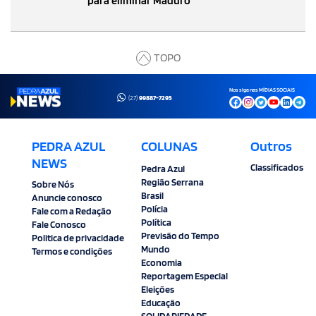
para eliminar Maduro
TOPO
Nos siga nas MÍDIAS SOCIAIS
(27)
99887-7295
PEDRA AZUL
COLUNAS
Outros
NEWS
Classificados
Pedra Azul
Região Serrana
Sobre Nós
Brasil
Anuncie conosco
Polícia
Fale com a Redação
Política
Fale Conosco
Previsão do Tempo
Politica de privacidade
Mundo
Termos e condições
Economia
Reportagem Especial
Eleições
Educação