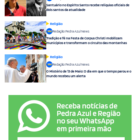
Santuário no Espírito Santo recebe relíquias oficiais de
dois santos da atualidade
Religião
Redação Pedra Azul News
Tradição e fé na Festa de Corpus Christi mobilizam
municípios e transformam o circuito das montanhas
Religião
Redação Pedra Azul News
O Mistério de 13 de Maio: O dia em que o tempo parou e o
mundo recebeu um alerta