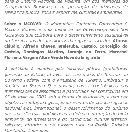
para o Enduro Nacional da Polenta, um dos melhores do
Campeonato Brasileiro, e na promoção de atividades de
relevância pública, sociais, esportivas, culturais e ambientais.
Sobre o MCC&VB-
O Montanhas Capixabas Convention &
Visitors Bureau é uma Instância de Governança sem fins
lucrativos que colabora para o desenvolvimento sustentável
do turismo nos dez municípios da região associados:
Afonso
Cláudio, Alfredo Chaves, Brejetuba, Castelo, Conceição do
Castelo, Domingos Martins, Laranja da Terra, Marechal
Floriano, Vargem Alta
e
Venda Nova do Imigrante
.
A entidade é mantida pela iniciativa pública (prefeituras,
governo do Estado, através das secretarias de Turismo, no
Governo Federal, com o Ministério de Turismo, Embratur e
órgãos do Sistema S) e privada, com a contribuição das
mensalidades de associados e patrocínios. Foi constituída em
05 de maio de 2006, sob a forma de associação, e tem por
objetivo a captação e geração de eventos de alcance regional,
nacional e/ou internacional, o desenvolvimento do turismo
nas suas diversas modalidades, a defesa e proteção do meio
ambiente, do artesanato e do patrimônio cultural artístico,
religioso, histórico e do turismo rural da Região Turística
Montanhas Capixabas.