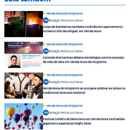
Venda Nova do Imigrante
Redação Pedra Azul News
Corpo de Bombeiros combate incêndio em apartamento
no bairro Vila São Miguel, em Venda Nova
Venda Nova do Imigrante
Redação Pedra Azul News
Conexão Montanhas debate estratégias contra escassez
de mão de obra em Venda Nova do Imigrante
Venda Nova do Imigrante
Redação Pedra Azul News
Venda Nova do Imigrante se une para celebrar as raízes na
tradicional Serenata Italiana!
Venda Nova do Imigrante
Redação Pedra Azul News
Festival inédito de balonismo em Venda Nova terá balões
gigantes e espetáculo Night Glow