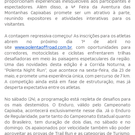
proporcionam experiências inesquecíveis aos participantes e
espectadores. Além disso, a 4ª Feira da Aventura das
Montanhas Capixabas promete ser um atrativo à parte,
reunindo expositores e atividades interativas para os
visitantes.
A contagem regressiva começou! As inscrições para os atletas
abrem no próximo dia 1º de abril no
site
www.polentaoffroad.com.br
, com oportunidades para
corredores, motociclistas e ciclistas enfrentarem trilhas
desafiadoras em meio às paisagens espetaculares da região.
Uma das novidades desta edição é a Corrida Noturna, a
“Polenta Night Run”, que acontece na sexta-feira, dia 23 de
maio, e promete uma experiência única, com percurso de 7 km.
A competição ainda está em fase de estruturação, mas já
desperta expectativa entre os atletas.
No sábado (24), a programação está repleta de desafios para
os mais destemidos. O Enduro, válido pelo Campeonato
Capixaba, acontecerá exclusivamente nesse dia. Já o Enduro
de Regularidade, parte tanto do Campeonato Estadual quanto
do Brasileiro, tem duração de dois dias, no sábado e no
domingo. Os apaixonados por velocidade também vão poder
aproveitar as provas de Trail Run e as categorias de Turismo,