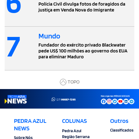
6
Polícia Civil divulga fotos de foragidos da
justiça em Venda Nova do Imigrante
7
Mundo
Fundador do exército privado Blackwater
pede US$ 100 milhões ao governo dos EUA
para eliminar Maduro
TOPO
Nos siga nas MÍDIAS SOCIAIS
(27)
99887-7295
PEDRA AZUL
COLUNAS
Outros
NEWS
Classificados
Pedra Azul
Região Serrana
Sobre Nós