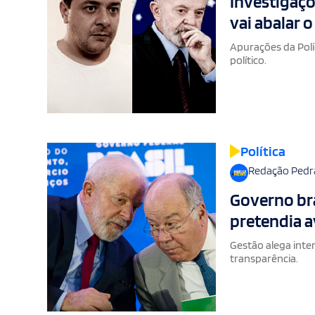
Investigaçõ
vai abalar o
Apurações da Polí
político.
Política
Redação Pedr
Governo bra
pretendia a
Gestão alega inter
transparência.