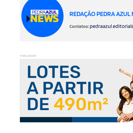
REDAÇÃO PEDRA AZUL
pedraazul.editoria
Contatos:
PUBLICIDADE