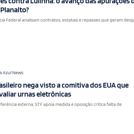
es contra Lulinha: o avanço das apurações 
 Planalto?
cia Federal analisam contratos, estatais e repasses que geram des
a Azul News
sileiro nega visto a comitiva dos EUA que
valiar urnas eletrônicas
ferência externa; STF apoia medida e oposição critica falta de