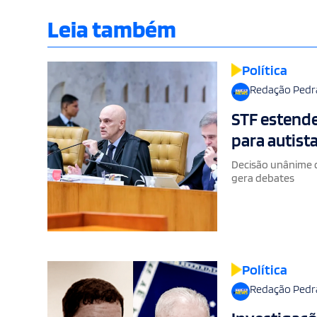
Leia também
Política
Redação Pedr
STF estende
para autista
Decisão unânime 
gera debates
Política
Redação Pedr