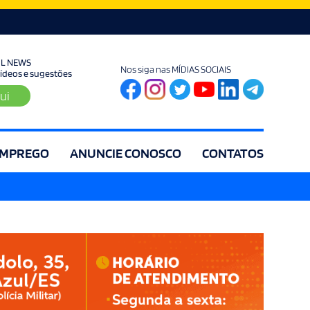
UL NEWS
Nos siga nas MÍDIAS SOCIAIS
 vídeos e sugestões
ui
MPREGO
ANUNCIE CONOSCO
CONTATOS
ia
Editorial
Educação
Eleições
Especial
Espírito Santo
Es