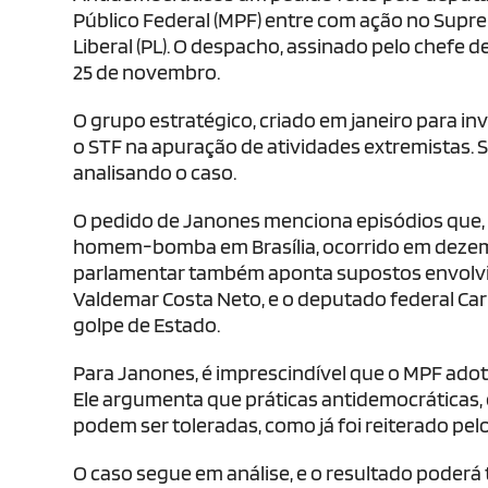
Público Federal (MPF) entre com ação no Suprem
Liberal (PL). O despacho, assinado pelo chefe 
25 de novembro.
O grupo estratégico, criado em janeiro para in
o STF na apuração de atividades extremistas.
analisando o caso.
O pedido de Janones menciona episódios que,
homem-bomba em Brasília, ocorrido em dezemb
parlamentar também aponta supostos envolvime
Valdemar Costa Neto, e o deputado federal Car
golpe de Estado.
Para Janones, é imprescindível que o MPF adot
Ele argumenta que práticas antidemocráticas, 
podem ser toleradas, como já foi reiterado pe
O caso segue em análise, e o resultado poderá te