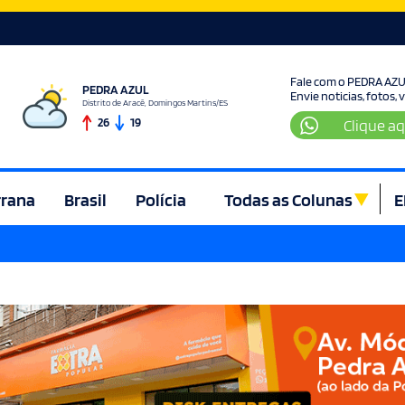
Fale com o PEDRA AZ
PEDRA AZUL
Envie noticias, fotos,
Distrito de Aracê, Domingos Martins/ES
26
19
Clique aq
rrana
Brasil
Polícia
Todas as Colunas
E
ura e Lazer
Denúncia
Direito
Domingos Martins
Econom