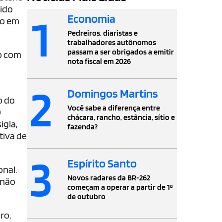
tido
1
Economia
do em
Pedreiros, diaristas e
trabalhadores autônomos
passam a ser obrigados a emitir
ão com
nota fiscal em 2026
2
Domingos Martins
o do
Você sabe a diferença entre
O
chácara, rancho, estância, sítio e
igla,
fazenda?
tiva de
3
Espírito Santo
onal.
Novos radares da BR-262
 não
começam a operar a partir de 1º
de outubro
ro,